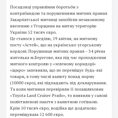
Посадовці управління боротьби з
контрабандою та порушеннями митних правил
Закарпатської митниці запобігли незаконному
ввезенню з Угорщини на митну територію
України 52 тисяч євро.
Це сталося у неділю, 19 квітня, на митному
посту «Астей», що на українсько-угорському
кордоні. Порушниця митних правил – 34 річна
жителька м.Берегове, яка під час проходження
митного контролю у «зеленому коридорі»
«щиро» запевняла, що не переміщує будь-які
товари, в тому числі валюту понад норму
(10000 євро), які підпадають під декларування.
Та коли митники перевірили її позашляховик
«Toyota Land Cruiser Prado», то виявили у салоні
поліетиленові пакети з валютною готівкою.
Крім 10 тисяч євро, водійка ще додатково
переміщувала 52 600 євро.