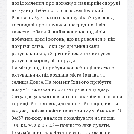
повідомлення про пожежу в надвірній споруді
на вулиці Небесної Сотні в селі Великий
Раковець Хустського району. Як з’ясувалося,
господарі прокинулися посеред ночі від
гавкоту собаки й, вийшовши на подвір’я,
побачили дим і вогонь, що виривалися з-під
покрівлі хліва. Поки сусіди викликали
рятувальників, 78-річний власник кинувся
рятувати корову зі споруди.
На місце події прибули вогнеборці пожежно-
рятувальних підрозділів міста Іршава та
селища Довге. На момент їхнього прибуття
полум’я вже охопило значну частину даху.
Ситуацію ускладнювало сіно, яке зберігалося на
горищі: його доводилося постійно проливати
водою, щоб запобігти повторному займанню. О
04:37 пожежу вдалося локалізувати на площі
100 кв. м, а о 06:05 — повністю ліквідувати.
Полум’я знищило 4 тонни сіна та домашнє