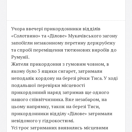
Учора ввечері прикордонники відділів
«Солотвино» та «Ділове» Мукачівського загону
запобігли незаконному перетину держрубежу
та спробі переміщення тютюнових виробів до
Румунії.
Жителя прикордоння з гумовим човном, в
якому було 3 ящики сигарет, затримали
неподалік кордону на березі річки Тиса. У ході
подальшої перевірки місцевості
прикордонний наряд затримав ще одного
нашого співвітчизника. Вже незабаром, на
цьому напрямку, також на березі Тиси,
прикордонники відділу «Ділове» затримали
невідомого у гідрокостюмі.
Усі троє затриманих виявились місцевими