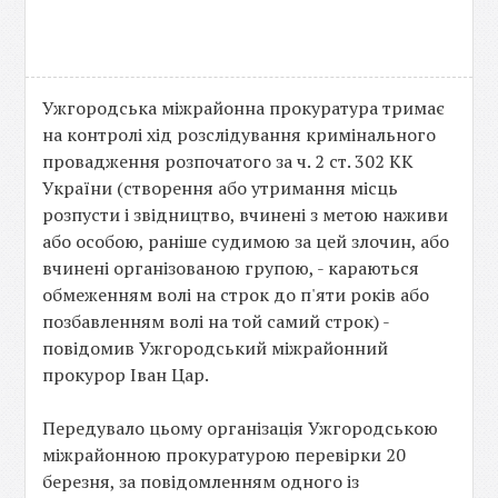
Ужгородська міжрайонна прокуратура тримає
на контролі хід розслідування кримінального
провадження розпочатого за ч. 2 ст. 302 КК
України (створення або утримання місць
розпусти і звідництво, вчинені з метою наживи
або особою, раніше судимою за цей злочин, або
вчинені організованою групою, - караються
обмеженням волі на строк до п'яти років або
позбавленням волі на той самий строк) -
повідомив Ужгородський міжрайонний
прокурор Іван Цар.
Передувало цьому організація Ужгородською
міжрайонною прокуратурою перевірки 20
березня, за повідомленням одного із