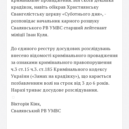
кримінальне провадження. Він скоїв декілька
крадіжок, навіть обікрав Християнську
Євангелістську церкву «Суботнього дня», -
розповідає начальник карного розшуку
Свалявського РВ УМВС старший лейтенант
міліції Іван Куля.
До єдиного реєстру досудових розслідувань
внесено відомості кримінального провадження
за ознаками кримінального правопорушення
ч.3 ст.15 ч.3. ст.185 Кримінального кодексу
України («Замах на крадіжку»), що карається
позбавленням волі на строк від 3 до 6 років.
Наразі триває досудове розслідування.
Вікторія Кіяк,
Свалявський РВ УМВС