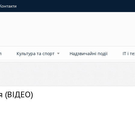
Контакти
л
Культура та спорт
Надзвичайні події
ІТ і т
я (ВІДЕО)