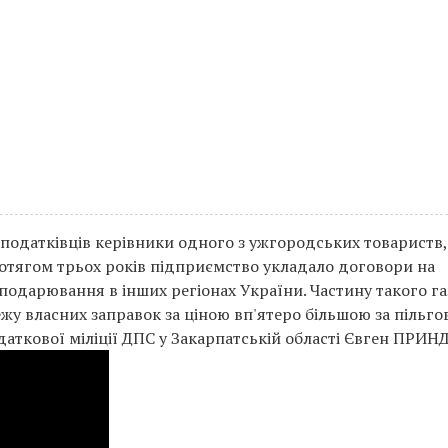
 податківців керівники одного з ужгородських товариств
ротягом трьох років підприємство укладало договори на
подарювання в інших регіонах України. Частину такого га
ежу власних заправок за ціною вп'ятеро більшою за пільгов
аткової міліції ДПС у Закарпатській області Євген ПРИН