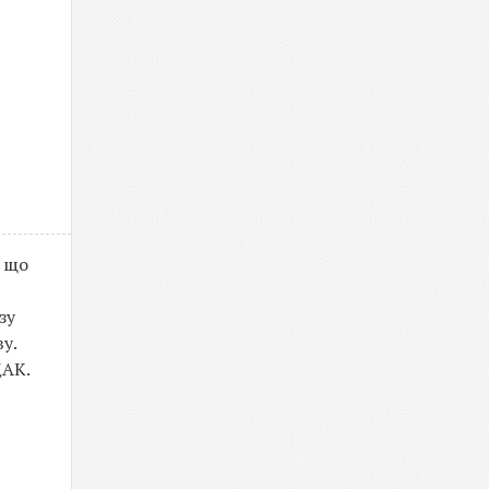
, що
зу
у.
ДАК.