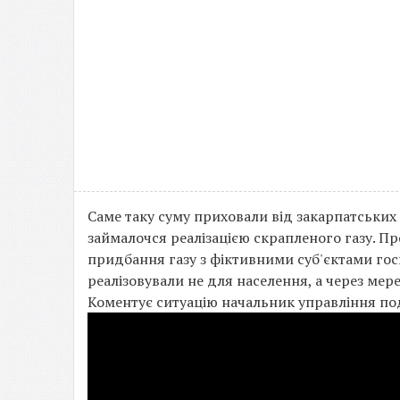
Саме таку суму приховали від закарпатських
займалочся реалізацією скрапленого газу. П
придбання газу з фіктивними суб'єктами гос
реалізовували не для населення, а через мер
Коментує ситуацію начальник управління под