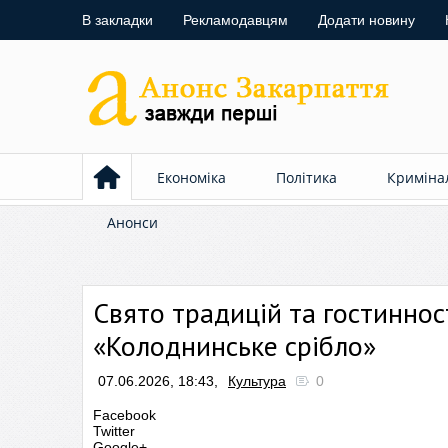
В закладки
Рекламодавцям
Додати новину
Економіка
Політика
Криміна
Анонси
Свято традицій та гостиннос
«Колоднинське срібло»
07.06.2026, 18:43,
Культура
0
Facebook
Twitter
Google+