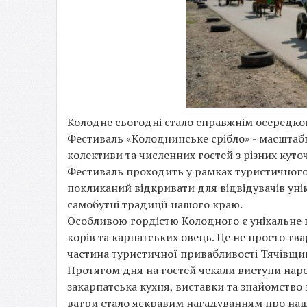
Колодне сьогодні стало справжнім осередком
Фестиваль «Колоднинське срібло» - масштабне
колективи та численних гостей з різних куто
Фестиваль проходить у рамках туристичного 
покликаний відкривати для відвідувачів уні
самобутні традиції нашого краю.
Особливою гордістю Колодного є унікальне г
корів та карпатських овець. Це не просто тв
частина туристичної привабливості Тячівщи
Протягом дня на гостей чекали виступи наро
закарпатська кухня, виставки та знайомство
ватри стало яскравим нагадуванням про нашу 