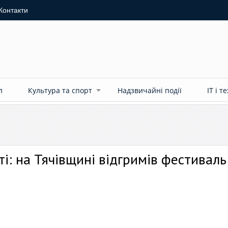
Контакти
л
Культура та спорт
Надзвичайні події
ІТ і т
ті: на Тячівщині відгримів фестиваль