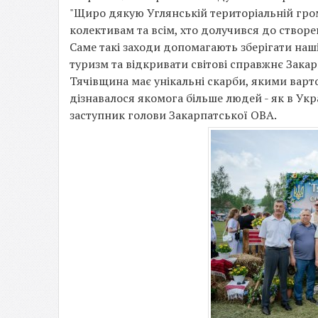
"Щиро дякую Углянській територіальній гро
колективам та всім, хто долучився до створе
Саме такі заходи допомагають зберігати наш
туризм та відкривати світові справжнє Закар
Тячівщина має унікальні скарби, якими вар
дізнавалося якомога більше людей - як в Украї
заступник голови Закарпатської ОВА.