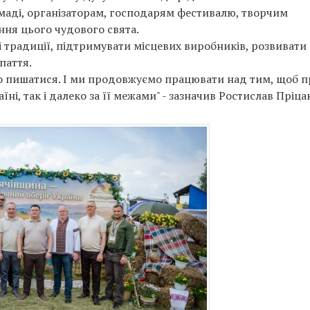
маді, організаторам, господарям фестивалю, творчим
ння цього чудового свята.
і традиції, підтримувати місцевих виробників, розвивати
паття.
то пишатися. І ми продовжуємо працювати над тим, щоб п
ні, так і далеко за її межами" - зазначив Ростислав Пріца