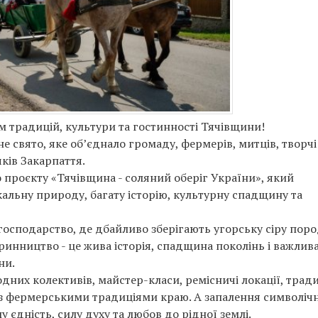
 традицій, культури та гостинності Тячівщини!
 свято, яке об’єднало громаду, фермерів, митців, творчі
чків Закарпаття.
проєкту «Тячівщина - соляний оберіг України», який
кальну природу, багату історію, культурну спадщину та
осподарство, де дбайливо зберігають угорську сіру пор
аринництво - це жива історія, спадщина поколінь і важлив
ни.
дних колективів, майстер-класи, ремісничі локації, трад
 з фермерськими традиціями краю. А запалення символіч
єдність, силу духу та любов до рідної землі.