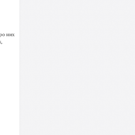
ро них
к,