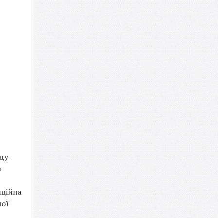
оду
а
иційна
ної