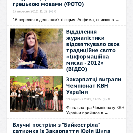
грецькою мовами (ФОТО)
17 вересня 2012, 11:52
0
16 вересня в день пам’яті сщмч. Анфима, єпископа
→
Відділення
журналістики
відсвяткувало своє
традиційне свято
«Інформаційна
миска - 2012»
(ВІДЕО)
15 вересня 2012, 13:32
0
Закарпатці виграли
Нещодавно пройшло
Чемпіонат КВН
традиційне свято на відділенні
України
→
13 вересня 2012, 14:35
0
Фінальна гра Чемпіонату КВН
України пройшла в
→
Влучні постріли з "Байкостріла"
сатирика із Закарпаття Юрія Шипа