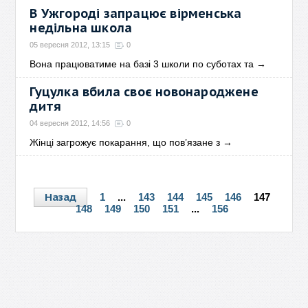
В Ужгороді запрацює вірменська
недільна школа
05 вересня 2012, 13:15
0
Вона працюватиме на базі 3 школи по суботах та
→
Гуцулка вбила своє новонароджене
дитя
04 вересня 2012, 14:56
0
Жінці загрожує покарання, що пов’язане з
→
Назад
1
...
143
144
145
146
147
148
149
150
151
...
156