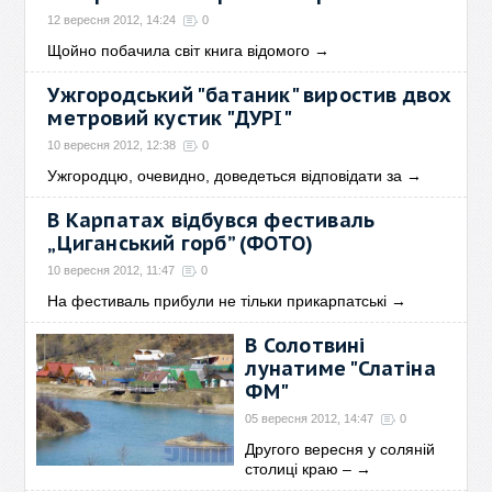
12 вересня 2012, 14:24
0
Щойно побачила світ книга відомого
→
Ужгородський "батаник" виростив двох
метровий кустик "ДУРІ"
10 вересня 2012, 12:38
0
Ужгородцю, очевидно, доведеться відповідати за
→
В Карпатах відбувся фестиваль
„Циганський горб” (ФОТО)
10 вересня 2012, 11:47
0
На фестиваль прибули не тільки прикарпатські
→
В Солотвині
лунатиме "Слатіна
ФМ"
05 вересня 2012, 14:47
0
Другого вересня у соляній
столиці краю –
→