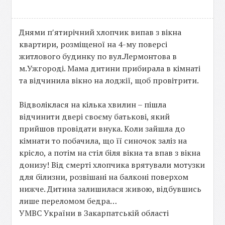
Днями п′ятирічний хлопчик випав з вікна
квартири, розміщеної на 4-му поверсі
житлового будинку по вул.Лермонтова в
м.Ужгороді. Мама дитини прибирала в кімнаті
та відчинила вікно на лоджії, щоб провітрити.
Відволіклася на кілька хвилин – пішла
відчинити двері своєму батькові, який
прийшов провідати внука. Коли зайшла до
кімнати то побачила, що її синочок заліз на
крісло, а потім на стіл біля вікна та впав з вікна
донизу! Від смерті хлопчика врятували мотузки
для білизни, розвішані на балконі поверхом
нижче. Дитина залишилася живою, відбувшись
лише переломом бедра…
УМВС України в Закарпатській області