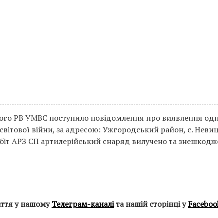
ького РВ УМВС поступило повідомлення про виявлення од
світової війни, за адресою: Ужгородський район, с. Невиц
робіт АРЗ СП артилерійський снаряд вилучено та знешкодж
аття у нашому
Телеграм-каналі
та нашій сторінці у
Faceboo