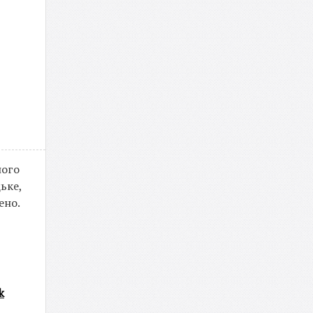
ного
ьке,
ено.
k