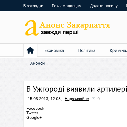
В закладки
Рекламодавцям
Додати новину
Економіка
Політика
Криміна
Анонси
В Ужгороді виявили артилер
15.05.2013, 12:03,
Надзвичайне
0
Facebook
Twitter
Google+