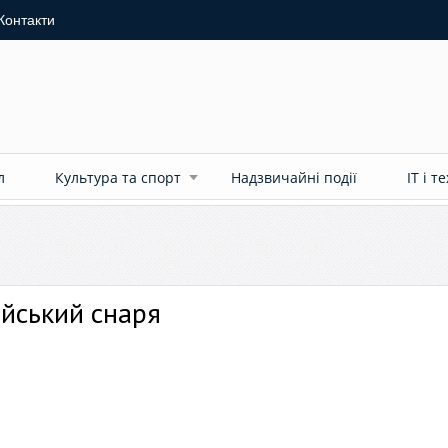
Контакти
л
Культура та спорт
Надзвичайні події
ІТ і т
ійський снаря