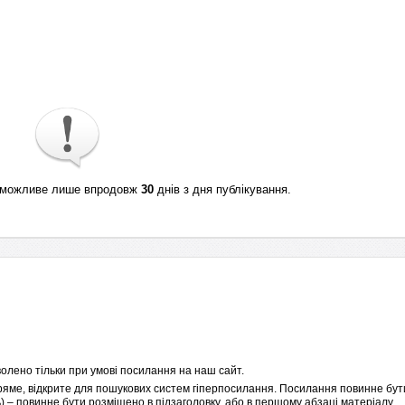
ті можливе лише впродовж
30
днів з дня публікування.
олено тільки при умові посилання на наш сайт.
пряме, відкрите для пошукових систем гіперпосилання. Посилання повинне бути
 – повинне бути розміщено в підзаголовку, або в першому абзаці матеріалу.