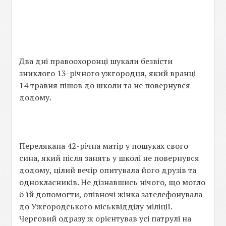
Два дні правоохоронці шукали безвісти
зниклого 13-річного ужгородця, який вранці
14 травня пішов до школи та не повернувся
додому.
Перелякана 42-річна матір у пошуках свого
сина, який після занять у школі не повернувся
додому, цілий вечір опитувала його друзів та
однокласників. Не дізнавшись нічого, що могло
б їй допомогти, опівночі жінка зателефонувала
до Ужгородського міськвідділу міліції.
Черговий одразу ж орієнтував усі патрулі на