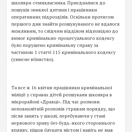
школяра-семикласника. Приєдналися до
пошуків зниклої дитини і працівники
оперативних підрозділів. Оскільки протягом
першого дня знайти розшукуваного не вдалося
можливим, то слідчим відділом відповідно до
вимог кримінально-процесуального кодексу
було порушено кримінальну справу за
частиною 1 статті 115 кримінального кодексу
(умисне вбивство).
Та все ж 16 квітня працівники кримінальної
міліції у справах дітей розшукали школяра в
мікрорайоні «Дравці». Під час розмови
неповнолітній розповів стражам порядку, що
після занять у школі, перебуваючи у стані
нервового зриву без будь-якого стороннього
впливу, пішов блукати містом і навіть не мав