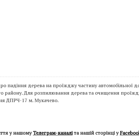
про падіння дерева на проїжджу частину автомобільної д
ого району. Для розпилювання дерева та очищення проїж
ня ДПРЧ-17 м. Мукачево.
аття у нашому
Телеграм-каналі
та нашій сторінці у
Faceboo