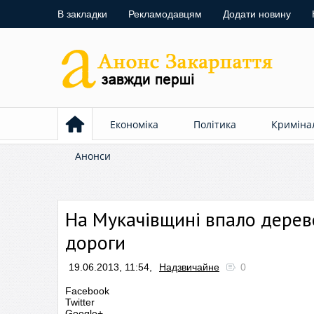
В закладки
Рекламодавцям
Додати новину
Економіка
Політика
Криміна
Анонси
На Мукачівщині впало дерев
дороги
19.06.2013, 11:54,
Надзвичайне
0
Facebook
Twitter
Google+