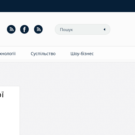
ехнології
Суспільство
Шоу-бізнес
ї