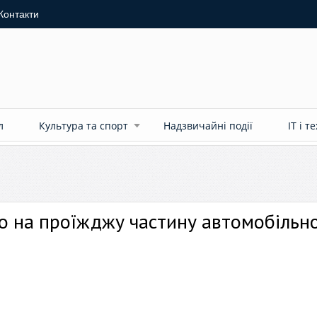
Контакти
л
Культура та спорт
Надзвичайні події
ІТ і т
о на проїжджу частину автомобільно