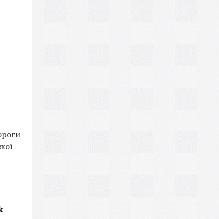
ороги
джої
k