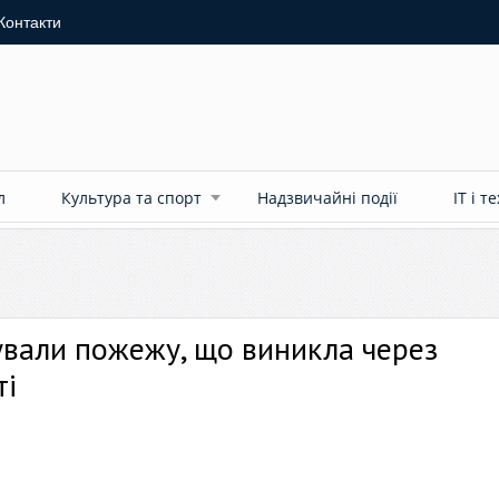
Контакти
л
Культура та спорт
Надзвичайні події
ІТ і т
ували пожежу, що виникла через
ті