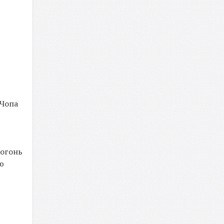
 Чопа
вогонь
тю