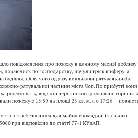
ійшло повідомлення про пожежу в дачному масиві поблизу
и, пораючись по господарству, почули тріск шиферу, а
а будівля, після чого одразу викликали рятувальників.
пожежно-рятувальної частини міста Чоп. По прибутті вони
ха рослинність, від якої через неконтрольоване горіння 
али пожежу о 15:59 на площі 25 кв. м, а о 17:26 — повніс
остою є небезпечним для майна громадян, і за нього
3060 грн відповідно до статті 77-1 КУпАП.