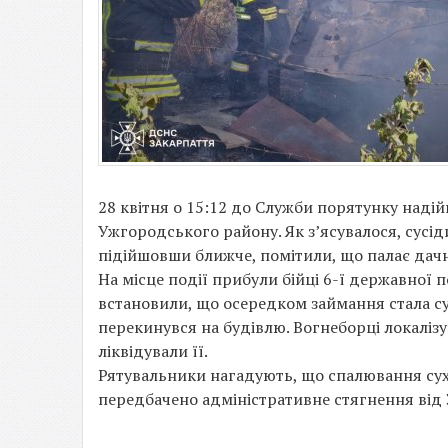
28 квітня о 15:12 до Служби порятунку над
Ужгородського району. Як з’ясувалося, сусід
підійшовши ближче, помітили, що палає дачн
На місце події прибули бійці 6-ї державної 
встановили, що осередком займання стала су
перекинувся на будівлю. Вогнеборці локалізув
ліквідували її.
Рятувальники нагадують, що спалювання сух
передбачено адміністративне стягнення від 