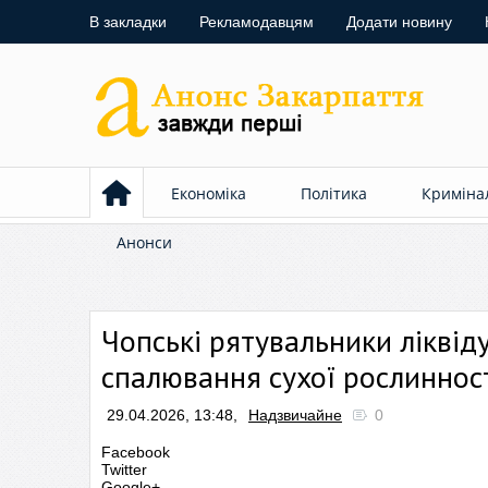
В закладки
Рекламодавцям
Додати новину
Економіка
Політика
Криміна
Анонси
Чопські рятувальники ліквід
спалювання сухої рослиннос
29.04.2026, 13:48,
Надзвичайне
0
Facebook
Twitter
Google+