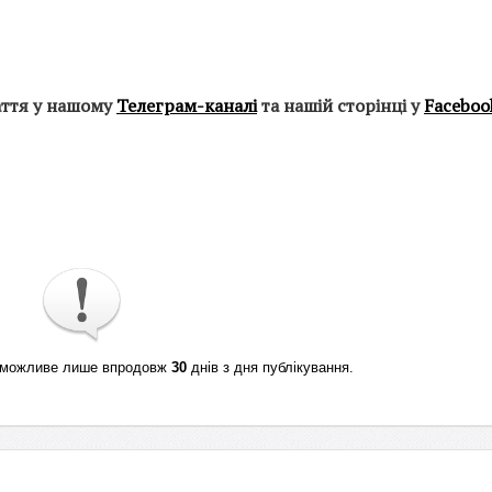
аття у нашому
Телеграм-каналі
та нашій сторінці у
Faceboo
ті можливе лише впродовж
30
днів з дня публікування.