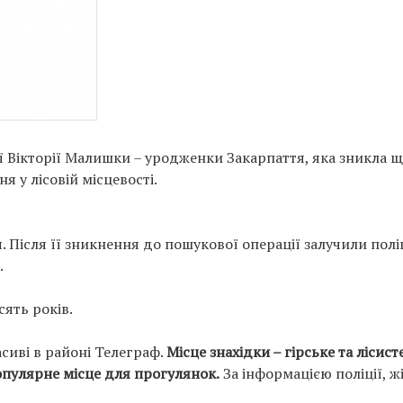
ї Вікторії Малишки – уродженки Закарпаття, яка зникла щ
ня у лісовій місцевості.
. Після її зникнення до пошукової операції залучили полі
.
ять років.
асиві в районі Телеграф.
Місце знахідки – гірське та лісисте
опулярне місце для прогулянок.
За інформацією поліції, ж