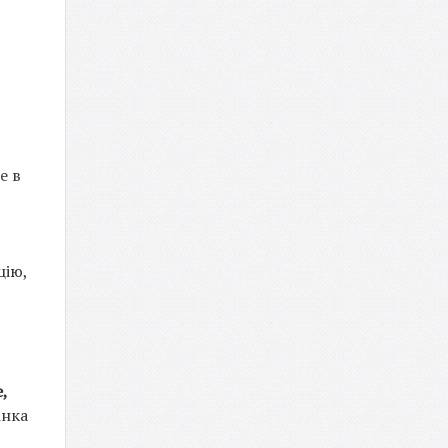
е в
цію,
,
інка