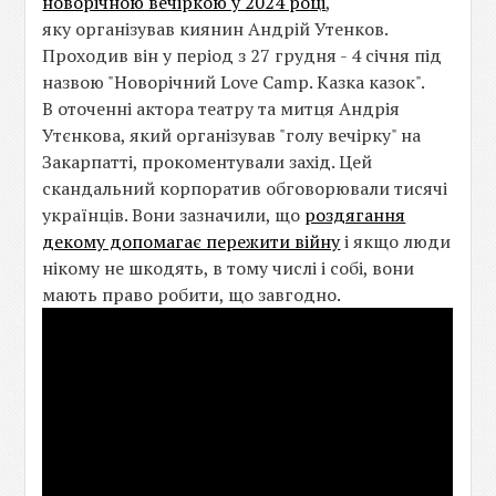
новорічною вечіркою у 2024 році
,
яку організував киянин Андрій Утенков.
Проходив він у період з 27 грудня - 4 січня під
назвою "Новорічний Love Camp. Казка казок".
В оточенні актора театру та митця Андрія
Утєнкова, який організував "голу вечірку" на
Закарпатті, прокоментували захід. Цей
скандальний корпоратив обговорювали тисячі
українців. Вони зазначили, що
роздягання
декому допомагає пережити війну
і якщо люди
нікому не шкодять, в тому числі і собі, вони
мають право робити, що завгодно.