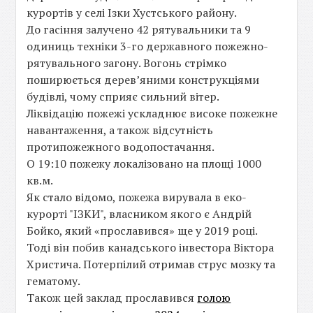
курортів у селі Ізки Хустського району.
До гасіння залучено 42 рятувальники та 9
одиниць техніки 3-го державного пожежно-
рятувального загону. Вогонь стрімко
поширюється дерев’яними конструкціями
будівлі, чому сприяє сильний вітер.
Ліквідацію пожежі ускладнює високе пожежне
навантаження, а також відсутність
протипожежного водопостачання.
О 19:10 пожежу локалізовано на площі 1000
кв.м.
Як стало відомо, пожежа вирувала в еко-
курорті "ІЗКИ", власником якого є Андрій
Бойко, який «прославився» ще у 2019 році.
Тоді він побив канадського інвестора Віктора
Христича. Потерпілий отримав струс мозку та
гематому.
Також цей заклад прославився
голою