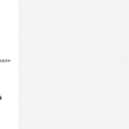
мадян
k