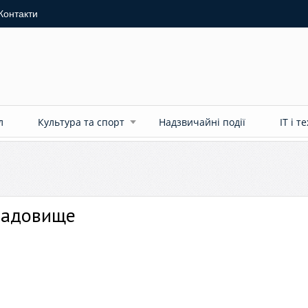
Контакти
л
Культура та спорт
Надзвичайні події
ІТ і т
кладовище