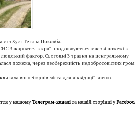
іста Хуст Тетяна Поковба.
НС Закарпаття в краї продовжуються масові пожежі в
 людський фактор. Сьогодні 3 травня на центральному
сталася пожежа, через необережність недобросовісних гро
ликала вогнеборців міста для ліквідації вогню.
аття у нашому
Телеграм-каналі
та нашій сторінці у
Faceboo