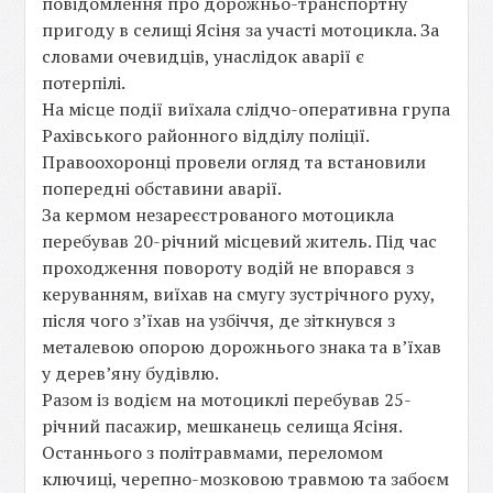
повідомлення про дорожньо-транспортну
пригоду в селищі Ясіня за участі мотоцикла. За
словами очевидців, унаслідок аварії є
потерпілі.
На місце події виїхала слідчо-оперативна група
Рахівського районного відділу поліції.
Правоохоронці провели огляд та встановили
попередні обставини аварії.
За кермом незареєстрованого мотоцикла
перебував 20-річний місцевий житель. Під час
проходження повороту водій не впорався з
керуванням, виїхав на смугу зустрічного руху,
після чого з’їхав на узбіччя, де зіткнувся з
металевою опорою дорожнього знака та в’їхав
у дерев’яну будівлю.
Разом із водієм на мотоциклі перебував 25-
річний пасажир, мешканець селища Ясіня.
Останнього з політравмами, переломом
ключиці, черепно-мозковою травмою та забоєм