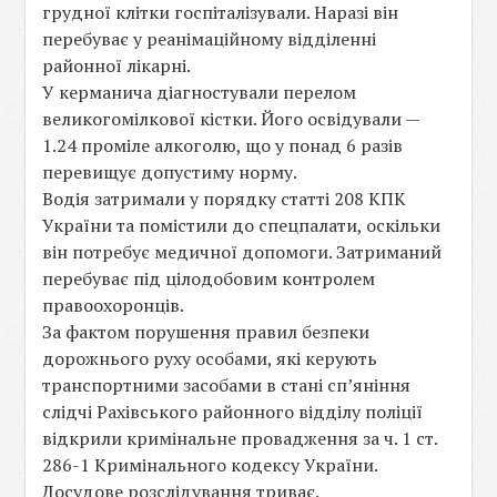
грудної клітки госпіталізували. Наразі він
перебуває у реанімаційному відділенні
районної лікарні.
У керманича діагностували перелом
великогомілкової кістки. Його освідували —
1.24 проміле алкоголю, що у понад 6 разів
перевищує допустиму норму.
Водія затримали у порядку статті 208 КПК
України та помістили до спецпалати, оскільки
він потребує медичної допомоги. Затриманий
перебуває під цілодобовим контролем
правоохоронців.
За фактом порушення правил безпеки
дорожнього руху особами, які керують
транспортними засобами в стані сп’яніння
слідчі Рахівського районного відділу поліції
відкрили кримінальне провадження за ч. 1 ст.
286-1 Кримінального кодексу України.
Досудове розслідування триває.