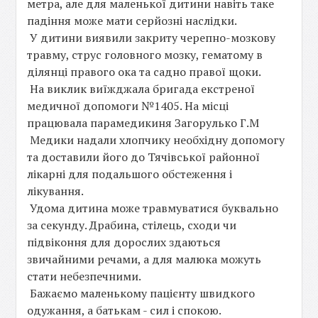
метра, але для маленької дитини навіть таке
падіння може мати серйозні наслідки.
У дитини виявили закриту черепно-мозкову
травму, струс головного мозку, гематому в
ділянці правого ока та садно правої щоки.
На виклик виїжджала бригада екстреної
медичної допомоги №1405. На місці
працювала парамедикиня Загорулько Г.М
Медики надали хлопчику необхідну допомогу
та доставили його до Тячівської районної
лікарні для подальшого обстеження і
лікування.
Удома дитина може травмуватися буквально
за секунду. Драбина, стілець, сходи чи
підвіконня для дорослих здаються
звичайними речами, а для малюка можуть
стати небезпечними.
Бажаємо маленькому пацієнту швидкого
одужання, а батькам - сил і спокою.