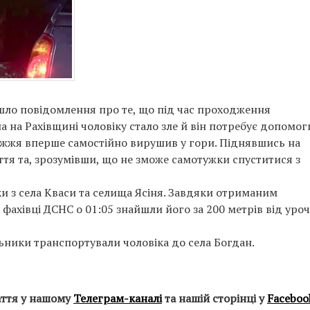
шло повідомлення про те, що під час проходження
 на Рахівщині чоловіку стало зле й він потребує допомог
іжжя вперше самостійно вирушив у гори. Піднявшись на
ття та, зрозумівши, що не зможе самотужки спуститися з
ки з села Кваси та селища Ясіня. Завдяки отриманим
 фахівці ДСНС о 01:05 знайшли його за 200 метрів від уро
ьники транспортували чоловіка до села Богдан.
аття у нашому
Телеграм-каналі
та нашій сторінці у
Faceboo