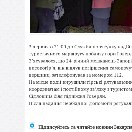
3 червня о 21:00 до Служби порятунку надій
туристичного маршруту поблизу гори Говерла
З’ясувалося, що 24-річний мешканець Запор
високогір’я, він відчув погіршення самопочу
вершини, зателефонував за номером 112.
На місце події вирушили гірські рятувальни
координатам і постійному зв’язку з туристом
Сідловина біля підніжжя Говерли.
Після надання необхідної допомоги рятувал
Підписуйтесь та читайте новини Закарп