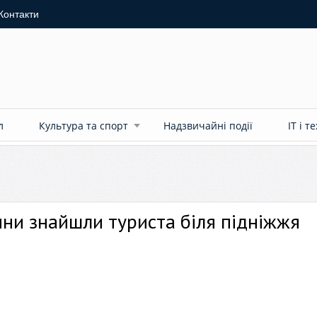
Контакти
л
Культура та спорт
Надзвичайні події
ІТ і т
ини знайшли туриста біля підніжжя