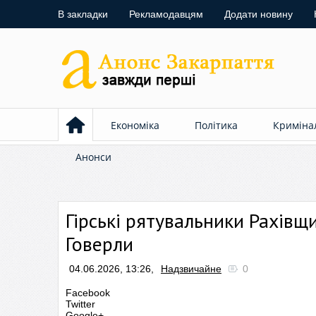
В закладки
Рекламодавцям
Додати новину
Економіка
Політика
Криміна
Анонси
Гірські рятувальники Рахівщ
Говерли
04.06.2026, 13:26,
Надзвичайне
0
Facebook
Twitter
Google+