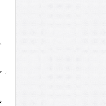
и.
чища
k