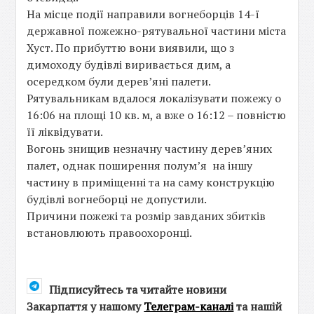
На місце події направили вогнеборців 14-ї
державної пожежно-рятувальної частини міста
Хуст. По прибуттю вони виявили, що з
димоходу будівлі виривається дим, а
осередком були дерев’яні палети.
Рятувальникам вдалося локалізувати пожежу о
16:06 на площі 10 кв. м, а вже о 16:12 – повністю
її ліквідувати.
Вогонь знищив незначну частину дерев’яних
палет, однак поширення полум’я на іншу
частину в приміщенні та на саму конструкцію
будівлі вогнеборці не допустили.
Причини пожежі та розмір завданих збитків
встановлюють правоохоронці.
Підписуйтесь та читайте новини
Закарпаття у нашому
Телеграм-каналі
та нашій