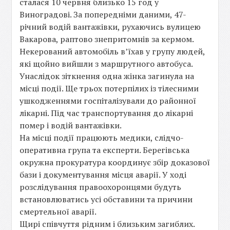
сталася 10 червня близько 15 год у
Виноградові. За попередніми даними, 47-
річний водій вантажівки, рухаючись вулицею
Вакарова, раптово знепритомнів за кермом.
Некерований автомобіль в’їхав у групу людей,
які щойно вийшли з маршрутного автобуса.
Унаслідок зіткнення одна жінка загинула на
місці події. Ще трьох потерпілих із тілесними
ушкодженнями госпіталізували до районної
лікарні. Під час транспортування до лікарні
помер і водій вантажівки.
На місці події працюють медики, слідчо-
оперативна група та експерти. Берегівська
окружна прокуратура координує збір доказової
бази і документування місця аварії. У ході
розслідування правоохоронцями будуть
встановлюватись усі обставини та причини
смертельної аварії.
Щирі співчуття рідним і близьким загиблих.