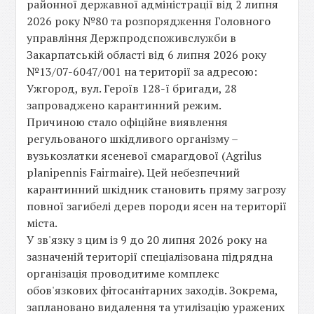
районної державної адміністрації від 2 липня
2026 року №80 та розпорядження Головного
управління Держпродспоживслужби в
Закарпатській області від 6 липня 2026 року
№13/07-6047/001 на території за адресою:
Ужгород, вул. Героїв 128-ї бригади, 28
запроваджено карантинний режим.
Причиною стало офіційне виявлення
регульованого шкідливого організму –
вузькозлатки ясеневої смарагдової (Agrilus
planipennis Fairmaire). Цей небезпечний
карантинний шкідник становить пряму загрозу
повної загибелі дерев породи ясен на території
міста.
У зв'язку з цим із 9 до 20 липня 2026 року на
зазначеній території спеціалізована підрядна
організація проводитиме комплекс
обов'язкових фітосанітарних заходів. Зокрема,
заплановано видалення та утилізацію уражених