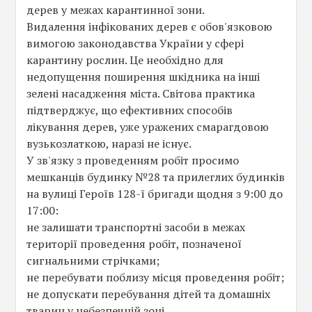
дерев у межах карантинної зони.
Видалення інфікованих дерев є обов'язковою
вимогою законодавства України у сфері
карантину рослин. Це необхідно для
недопущення поширення шкідника на інші
зелені насадження міста. Світова практика
підтверджує, що ефективних способів
лікування дерев, уже уражених смарагдовою
вузькозлаткою, наразі не існує.
У зв'язку з проведенням робіт просимо
мешканців будинку №28 та прилеглих будинків
на вулиці Героїв 128-ї бригади щодня з 9:00 до
17:00:
не залишати транспортні засоби в межах
території проведення робіт, позначеної
сигнальними стрічками;
не перебувати поблизу місця проведення робіт;
не допускати перебування дітей та домашніх
тварин у небезпечній зоні.