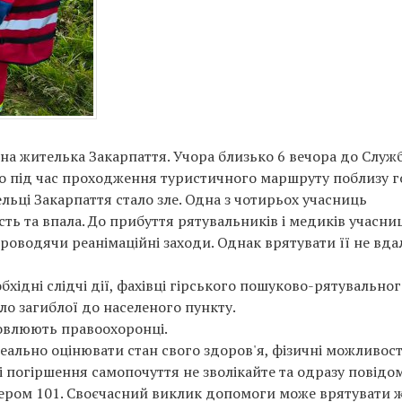
чна жителька Закарпаття. Учора близько 6 вечора до Служ
о під час проходження туристичного маршруту поблизу 
льці Закарпаття стало зле. Одна з чотирьох учасниць
ть та впала. До прибуття рятувальників і медиків учасниц
роводячи реанімаційні заходи. Однак врятувати її не вда
бхідні слідчі дії, фахівці гірського пошуково-рятувально
ло загиблої до населеного пункту.
новлюють правоохоронці.
еально оцінювати стан свого здоров'я, фізичні можливост
і погіршення самопочуття не зволікайте та одразу повідо
омером 101. Своєчасний виклик допомоги може врятувати 