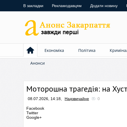
В закладки
Рекламодавцям
Додати новину
Економіка
Політика
Криміна
Анонси
Моторошна трагедія: на Хус
08.07.2026, 14:18,
Надзвичайне
0
Facebook
Twitter
Google+