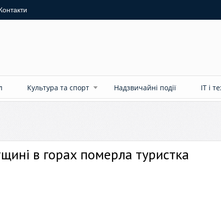
Контакти
л
Культура та спорт
Надзвичайні події
ІТ і т
тщині в горах померла туристка