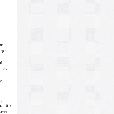
би
гори
і
лося —
го
і,
мляйте
життя