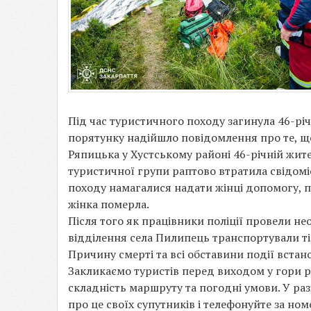
Під час туристичного походу загинула 46-рі
порятунку надійшло повідомлення про те, щ
Ряпицька у Хустському районі 46-річній жите
туристичної групи раптово втратила свідоміс
походу намагалися надати жінці допомогу, п
жінка померла.
Після того як працівники поліції провели нео
відділення села Пилипець транспортували ті
Причину смерті та всі обставини події вста
Закликаємо туристів перед виходом у гори р
складність маршруту та погодні умови. У раз
про це своїх супутників і телефонуйте за н