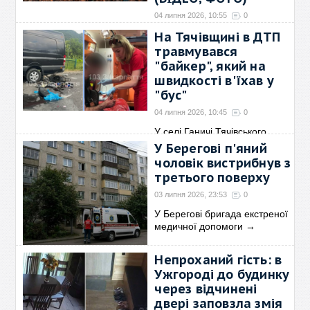
04 липня 2026, 10:55
0
3 липня о 17:45 до Служби
На Тячівщині в ДТП
порятунку надійшло
→
травмувався
"байкер", який на
швидкості в'їхав у
"бус"
04 липня 2026, 10:45
0
У селі Ганичі Тячівського
району бригада
→
У Берегові п'яний
чоловік вистрибнув з
третього поверху
03 липня 2026, 23:53
0
У Берегові бригада екстреної
медичної допомоги
→
Непроханий гість: в
Ужгороді до будинку
через відчинені
двері заповзла змія