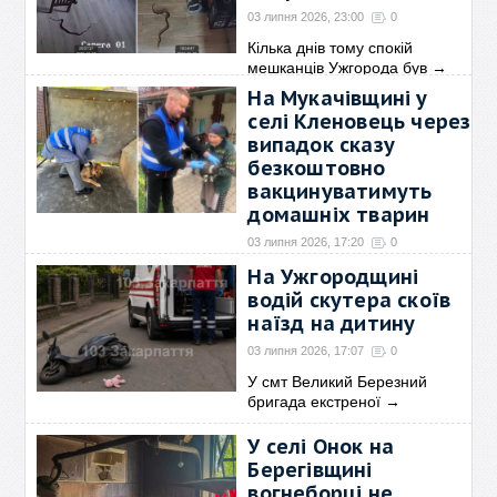
03 липня 2026, 23:00
0
Кілька днів тому спокій
мешканців Ужгорода був
→
На Мукачівщині у
селі Кленовець через
випадок сказу
безкоштовно
вакцинуватимуть
домашніх тварин
03 липня 2026, 17:20
0
У селі Кленовець
На Ужгородщині
Кольчинської громади після
→
водій скутера скоїв
наїзд на дитину
03 липня 2026, 17:07
0
У смт Великий Березний
бригада екстреної
→
У селі Онок на
Берегівщині
вогнеборці не