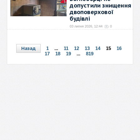
допустили знищення
двоповерхової
будівлі
03 липня 2026, 12:44
0
2 липня об 11:18 до Служби
порятунку надійшло
→
Назад
1
...
11
12
13
14
15
16
17
18
19
...
819