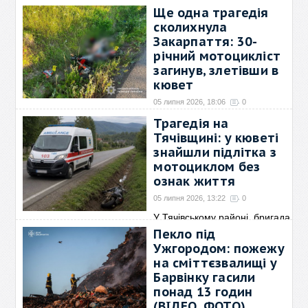
05 липня 2026, 18:17
0
Ще одна трагедія
У Сваляві бригада екстреної
сколихнула
медичної допомоги
→
Закарпаття: 30-
річний мотоцикліст
загинув, злетівши в
кювет
05 липня 2026, 18:06
0
Вчора о 19:21 співробітники
Трагедія на
Хустського
→
Тячівщині: у кюветі
знайшли підлітка з
мотоциклом без
ознак життя
05 липня 2026, 13:22
0
У Тячівському районі, бригада
екстреної медичної
→
Пекло під
Ужгородом: пожежу
на сміттєзвалищі у
Барвінку гасили
понад 13 годин
(ВІДЕО, ФОТО)