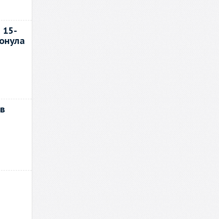
 15-
тонула
 в