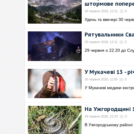
штормове попер
30 червня 2026, 12:21
0
Удень та ввечері 30 черв
Рятувальники Сва
30 червня 2026, 12:11
0
29 червня о 22:20 до Сл
У Мукачеві 13 - р
30 червня 2026, 11:00
0
У Мукачеві медики екстр
На Ужгородщині 1
29 червня 2026, 22:33
0
В Ужгородському районі