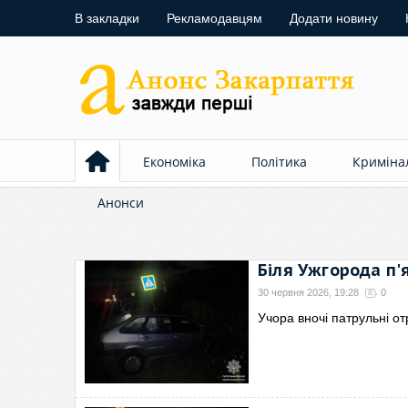
В закладки
Рекламодавцям
Додати новину
Економіка
Політика
Криміна
Анонси
Біля Ужгорода п'
30 червня 2026, 19:28
0
Учора вночі патрульні о