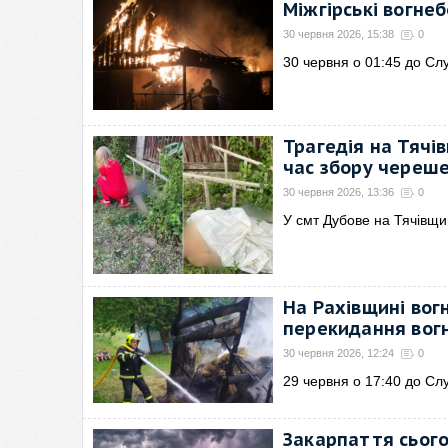
Міжгірські вогне
30 червня 2026, 15:38
0
30 червня о 01:45 до Сл
Трагедія на Тячів
час збору череш
30 червня 2026, 13:36
0
У смт Дубове на Тячівщи
На Рахівщині вог
перекидання вогн
30 червня 2026, 12:24
0
29 червня о 17:40 до Сл
Закарпаття сього