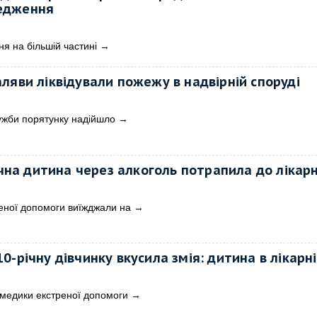
едження
ня на більшій частині
→
ляви ліквідували пожежу в надвірній споруді
ужби порятунку надійшло
→
ічна дитина через алкоголь потрапила до лікарн
еної допомоги виїжджали на
→
0-річну дівчинку вкусила змія: дитина в лікарні
 медики екстреної допомоги
→