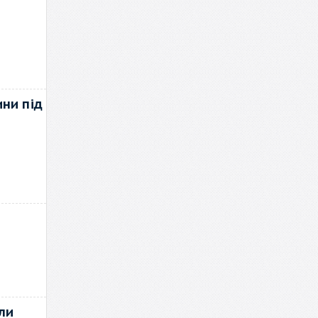
ини під
ли