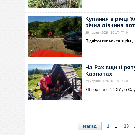
Купання в річці У
річна дівчина по
29 червня 2026, 19:17
0
Підлітки купалися в річці
На Рахівщині рят
Карпатах
29 червня 2026, 16:15
0
28 червня о 14:37 до Сл
Назад
1
...
13