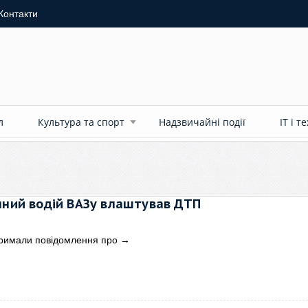
Контакти
л
Культура та спорт
Надзвичайні події
ІТ і т
яний водій ВАЗу влаштував ДТП
тримали повідомлення про
→