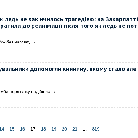
ж ледь не закінчилось трагедією: на Закарпатті
трапила до реанімації після того як ледь не по
 Уж без нагляду
→
увальники допомогли киянину, якому стало зле
ужби порятунку надійшло
→
14
15
16
17
18
19
20
21
...
819