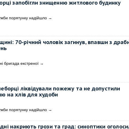
борці запобігли знищенню житлового будинку
ужби порятунку надійшло
→
щині: 70-річний чоловік загинув, впавши з драб
ень
ні бригада екстреної
→
неборці ліквідували пожежу та не допустили
ю на хлів для худоби
ужби порятунку надійшло
→
дні накриють грози та град: синоптики оголоси