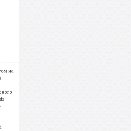
том на
в.
есного
ів
б
і