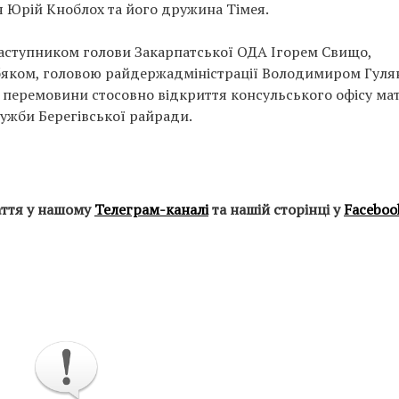
 Юрій Кноблох та його дружина Тімея.
 заступником голови Закарпатської ОДА Ігорем Свищо,
бяком, головою райдержадміністрації Володимиром Гуля
о перемовини стосовно відкриття консульського офісу ма
ужби Берегівської райради.
аття у нашому
Телеграм-каналі
та нашій сторінці у
Faceboo