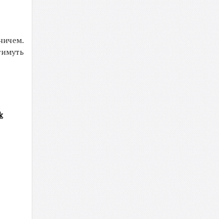
ничем.
тимуть
k