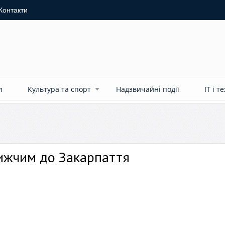
Контакти
л
Культура та спорт
Надзвичайні події
ІТ і т
ижчим до Закарпаття