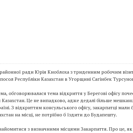
районної ради Юрія Кноблоха з триденним робочим візи
посол Республіки Казахстан в Угорщині Сагінбек Турсуно
рема, обговорювалася тема відкриття у Берегові офісу поч
 Казахстан. Це не випадково, адже дедалі більше мешканц
їні. З відкриттям консульського офісу, закарпатці мали 
хстан на місці, не потрібно б їздити до Будапешту.
знайомитися з визначними місцями Закарпаття. Про це, як 