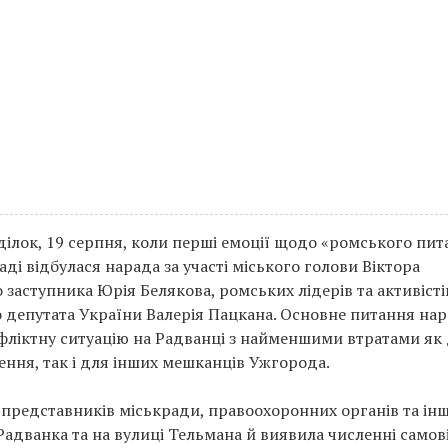
ділок, 19 серпня, коли перші емоції щодо «ромського пи
аді відбулася нарада за участі міського голови Віктора
 заступника Юрія Белякова, ромських лідерів та активістів
 депутата України Валерія Пацкана. Основне питання нар
фліктну ситуацію на Радванці з найменшими втратами як
ння, так і для інших мешканців Ужгорода.
і представників міськради, правоохоронних органів та ін
Радванка та на вулиці Тельмана й виявила численні самов