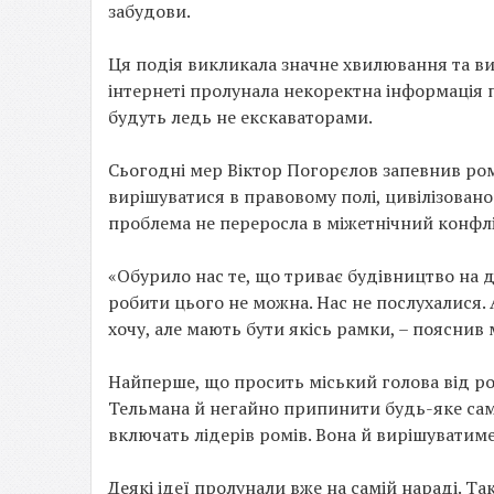
забудови.
Ця подія викликала значне хвилювання та виб
інтернеті пролунала некоректна інформація 
будуть ледь не екскаваторами.
Сьогодні мер Віктор Погорєлов запевнив ром
вирішуватися в правовому полі, цивілізовано.
проблема не переросла в міжетнічний конфлі
«Обурило нас те, що триває будівництво на 
робити цього не можна. Нас не послухалися. 
хочу, але мають бути якісь рамки, – пояснив 
Найперше, що просить міський голова від ро
Тельмана й негайно припинити будь-яке само
включать лідерів ромів. Вона й вирішуватим
Деякі ідеї пролунали вже на самій нараді. Т