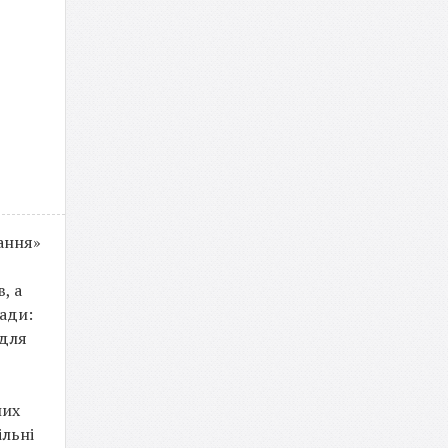
тання»
, а
ади:
 для
ших
ільні