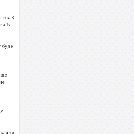
тів. В
ти їх
т буде
 що
не
ку
 влади