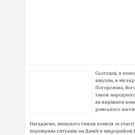
Сьогодні, в поне
вщухли, в міськр
Погорєлова, його
також народного
як вирішити кон
ромського населе
Нагадаємо, минулого тижня комісія за участ
перевірила ситуацію на Дамбі в мікрорайоні 