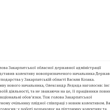
олова Закарпатської обласної державної адміністрації
дставив колективу новопризначеного начальника Держав
сподарства у Закарпатській області Василя Козака.
ву нового начальника, Олександр Ледида наголосив: інс
оїй діяльності, та не зважаючи на це, її працівники пови
кціональні обов’язки. Тож голова Закарпатської
ному очільнику плідної співпраці з новим колективом. В
аголосив: у роботі розраховує на підтримку колективу та