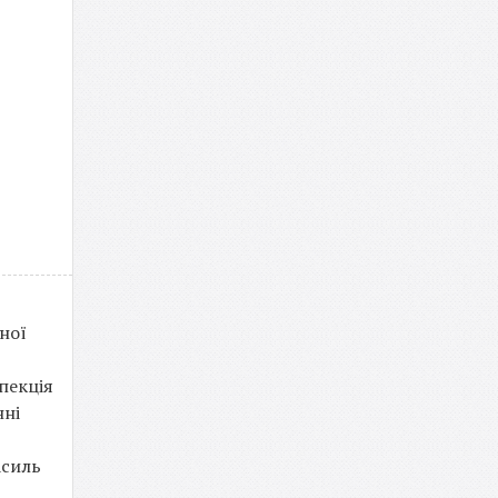
ної
пекція
нні
асиль