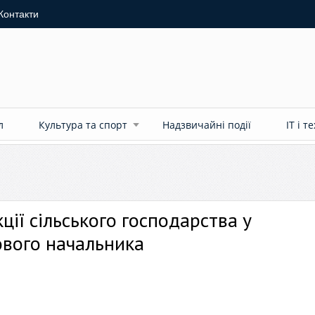
Контакти
л
Культура та спорт
Надзвичайні події
ІТ і т
ції сільського господарства у
ового начальника