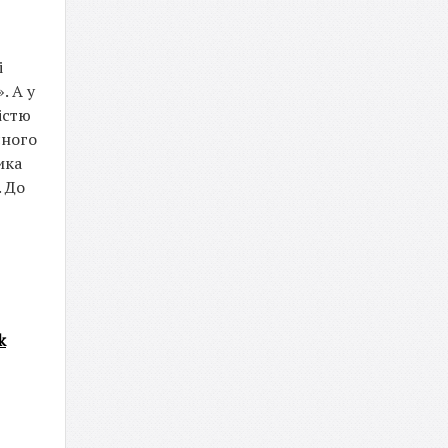
і
. А у
істю
сного
ика
 До
k