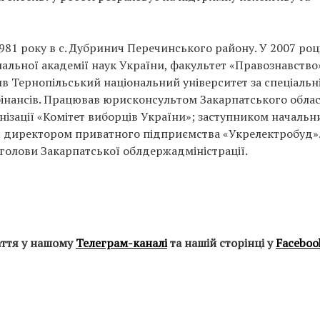
981 року в с. Дубринич Перечинського району. У 2007 роц
альної академії наук України, факультет «Правознавство»
ив Тернопільський національний університет за спеціальн
з фінансів. Працював юрисконсультом Закарпатського обла
нізації «Комітет виборців України»; заступником начальн
; директором приватного підприємства «Укрелектробуд».
олови Закарпатської облдержадміністрації.
аття у нашому
Телеграм-каналі
та нашій сторінці у
Faceboo