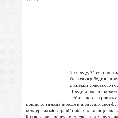
У середу, 21 серпня, г
Олександр Ледида пре
інспекції сільського го
Представляючи колекти
робить перші кроки у св
повністю та якнайкраще виконувати свої фун
облдержадміністрації побажав новопризначе
Козак, у свою чергу подякував за довіру та н