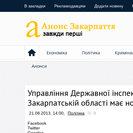
В закладки
Рекламодавцям
Додати новину
Економіка
Політика
Криміна
Анонси
Управління Державної інспек
Закарпатській області має н
21.08.2013, 14:00,
Політика
0
Facebook
Twitter
Google+