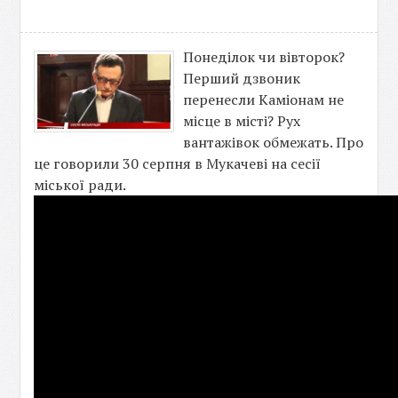
Понеділок чи вівторок?
Перший дзвоник
перенесли Каміонам не
місце в місті? Рух
вантажівок обмежать. Про
це говорили 30 серпня в Мукачеві на сесії
міської ради.