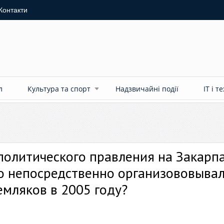
Контакти
л
Культура та спорт
Надзвичайні події
ІТ і т
олитического правления на Закарп
кто непосредственно организововыва
мляков в 2005 году?