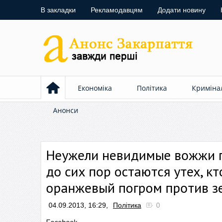
В закладки
Рекламодавцям
Додати новину
Економіка
Політика
Криміна
Анонси
Неужели невидимые вожжи п
до сих пор остаются утех, 
оранжевый погром против зе
04.09.2013, 16:29,
Політика
0