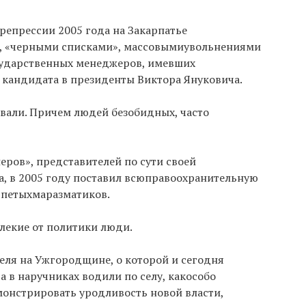
репрессии 2005 года на Закарпатье
, «черными списками», массовымиувольнениями
ударственных менеджеров, имевших
кандидата в президенты Виктора Януковича.
вали. Причем людей безобидных, часто
ров», представителей по сути своей
, в 2005 году поставил всюправоохранительную
отпетыхмаразматиков.
лекие от политики люди.
ля на Ужгородщине, о которой и сегодня
 в наручниках водили по селу, какособо
монстрировать уродливость новой власти,