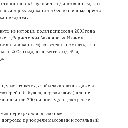
сторонников Януковича, единственным, кто
и послепреследований и беспочвенных арестов
ованномуделу.
кнуть из истории политрепрессии 2005года
 экс-губернатором Закарпатья Иваном
еабилитированным), хочется напомнить, что
ая с 2005 года, из памяти людей, а,
а.
и целые столетия,чтобы закарпатцы даже и
матерей и бабушек, переживших ( или не
нквизиции 2005 и последующих трех лет.
время перекрасились главные
е погромы приобрели массовый и тотальный