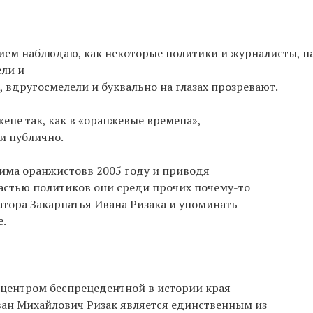
ием наблюдаю, как некоторые политики и журналисты, п
ели и
, вдругосмелели и буквально на глазах прозревают.
жене так, как в «оранжевые времена»,
 и публично.
има оранжистовв 2005 году и приводя
тью политиков они среди прочих почему-то
тора Закарпатья Ивана Ризака и упоминать
е.
ицентром беспрецедентной в истории края
н Михайлович Ризак является единственным из