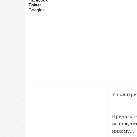
Facebook
Twitter
Google+
У политре
Предать з
не получи
никому…