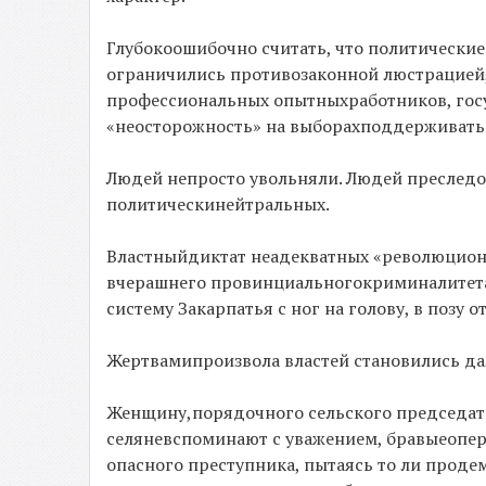
Глубокоошибочно считать, что политические
ограничились противозаконной люстрацией
профессиональных опытныхработников, гос
«неосторожность» на выборахподдерживать 
Людей непросто увольняли. Людей преследо
политическинейтральных.
Властныйдиктат неадекватных «революционе
вчерашнего провинциальногокриминалитета
систему Закарпатья с ног на голову, в позу 
Жертвамипроизвола властей становились да
Женщину,порядочного сельского председате
селяневспоминают с уважением, бравыеопера
опасного преступника, пытаясь то ли проде