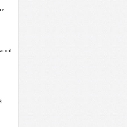
им
асної
k