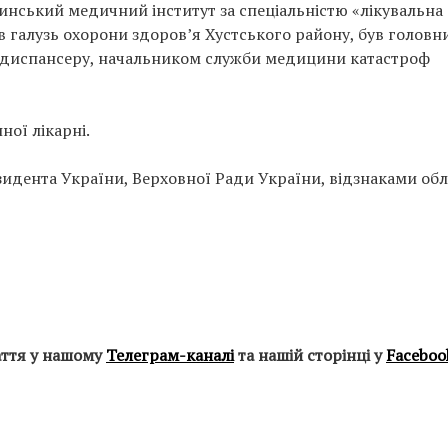
тинський медичний інститут за спеціальністю «лікувальна
в галузь охорони здоров’я Хустського району, був головн
о диспансеру, начальником служби медицини катастроф
ної лікарні.
дента України, Верховної Ради України, відзнаками обл
аття у нашому
Телеграм-каналі
та нашій сторінці у
Faceboo