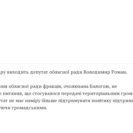
тру виходить депутат обласної ради Володимир Роман.
ання обласної ради фракція, очолювана Балогою, не
е питання, що стосувалося передачі територіальним гро
утат не має наміру більше підтримувати політику підтрим
хтуючи громадськими.