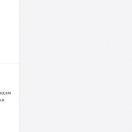
мадам
ки