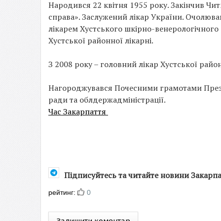
Народився 22 квітня 1955 року. Закінчив Чи
справа». Заслужений лікар України. Очолюва
лікарем Хустського шкірно-венерологічног
Хустської районної лікарні.
З 2008 року – головний лікар Хустської район
Нагороджувався Почесними грамотами Прези
ради та облдержадміністрації.
Час Закарпаття
Підписуйтесь та читайте новини Закарп
рейтинг:
0
Залишити коментар