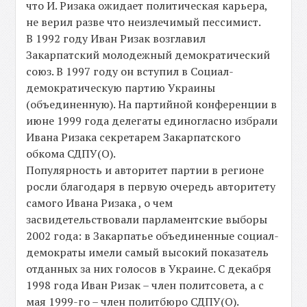
что И. Ризака ожидает политическая карьера,
не верил разве что неизлечимый пессимист.
В 1992 году Иван Ризак возглавил
Закарпатский молодежный демократический
союз. В 1997 году он вступил в Социал-
демократическую партию Украины
(объединенную). На партийной конференции в
июне 1999 года делегаты единогласно избрали
Ивана Ризака секретарем Закарпатского
обкома СДПУ(О).
Популярность и авторитет партии в регионе
росли благодаря в первую очередь авторитету
самого Ивана Ризака , о чем
засвидетельствовали парламентские выборы
2002 года: в Закарпатье объединенные социал-
демократы имели самый высокий показатель
отданных за них голосов в Украине. С декабря
1998 года Иван Ризак – член политсовета, а с
мая 1999-го – член политбюро СДПУ(О).