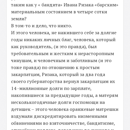
таким как у « бандита» Ивана Ризака «барским»
материальным состоянием в четыре сотки
земли?
В том-то и дело, что никто.
И этого человека, не нажившего себе за долгие
годы никаких личных благ, человека, который
как руководитель, (и это правда), был
требовательным и жестким к нерасторопным
чинушам, и человечным и заботливым (и это
тоже правда) по отношению к простым
закарпатцам, Ризака, который за два года
своего губернаторства вернул закарпатцам их
14 -миллионные долги по зарплате,
накопившиеся за предыдущие годы, а матерям
несколькогодичные долги госпомощи на
детишек – этого человека оранжевые матрешки
вздумали дискредитировать низменными
обвинениями во взяточничестве, бандитизме,