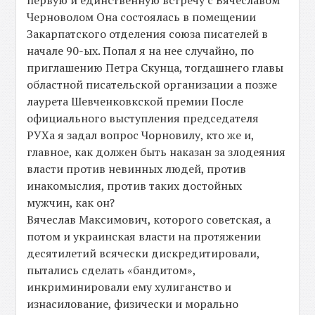
первую и единственную встречу с Вячеславом
Черноволом Она состоялась в помещении
Закарпатского отделения союза писателей в
начале 90-ых. Попал я на нее случайно, по
приглашению Петра Скунца, тогдашнего главы
областной писательской организации а позже
лаурета Шевченковкской премии После
официального выступления председателя
РУХа я задал вопрос Чорновилу, кто же и,
главное, как должен быть наказан за злодеяния
власти против невинных людей, против
инакомыслия, против таких достойных
мужчин, как он?
Вячеслав Максимович, которого советская, а
потом и украинская власти на протяжении
десятилетий всячески дискредитировали,
пытались сделать «бандитом»,
инкриминировали ему хулиганство и
изнасилование, физически и морально