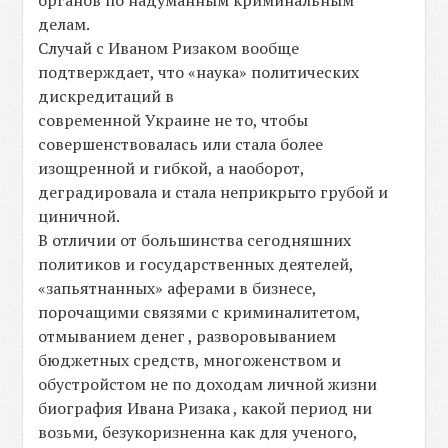
органов по надуманным криминальным
делам.
Случай с Иваном Ризаком вообще
подтверждает, что «наука» политических
дискредитаций в
современной Украине не то, чтобы
совершенствовалась или стала более
изощренной и гибкой, а наоборот,
деградировала и стала неприкрыто грубой и
циничной.
В отличии от большинства сегодняшних
политиков и государственных деятелей,
«запьятнанных» аферами в бизнесе,
порочащими связями с криминалитетом,
отмыванием денег , разворовыванием
бюджетных средств, многоженством и
обустройстом не по доходам личной жизни
биография Ивана Ризака , какой период ни
возьми, безукоризненна как для ученого,