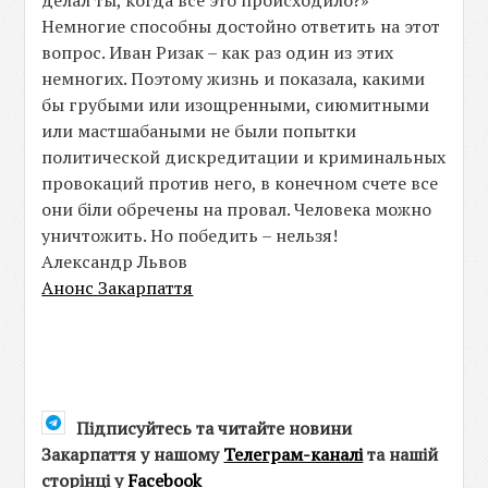
делал ты, когда все это происходило?»
Немногие способны достойно ответить на этот
вопрос. Иван Ризак – как раз один из этих
немногих. Поэтому жизнь и показала, какими
бы грубыми или изощренными, сиюмитными
или мастшабаными не были попытки
политической дискредитации и криминальных
провокаций против него, в конечном счете все
они біли обречены на провал. Человека можно
уничтожить. Но победить – нельзя!
Александр Львов
Анонс Закарпаття
Підписуйтесь та читайте новини
Закарпаття у нашому
Телеграм-каналі
та нашій
сторінці у
Facebook