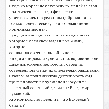
маскировались властью в обличие криминала.
Сколько морально безупречных людей за свои
политические взгляды физически
уничтожались посредством фабрикации не
только политических , но и в большинстве
криминальных дел .
Будущим дисидентам и правозащитникам,
которые имели свои взгляды на жизнь,
которые не
совпадали с «генеральной линей»,
инкриминировали хулиганство, воровство или
даже изнасилование. Тоесть, говоря на
современном языке, их определяли бандитами.
Скажем, за политическую деятельность был
признан злостным хулиганом и осужден
известный советский дисидент Владимир
Буковский.
Кто мог реально поверить , что Буковский –
бандит?