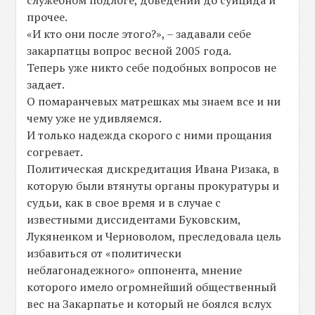
служебном подлоге, доведении до суицида и
прочее.
«И кто они после этого?», – задавали себе
закарпатцы вопрос весной 2005 года.
Теперь уже никто себе подобных вопросов не
задает.
О помаранчевых матрешках мы знаем все и ни
чему уже не удивляемся.
И только надежда скорого с ними прощания
согревает.
Политическая дискредитация Ивана Ризака, в
которую были втянуты органы прокуратуры и
судьи, как в свое время и в случае с
известными диссидентами Буковским,
Лукяненком и Черноволом, преследовала цель
избавиться от «политически
неблагонадежного» оппонента, мнение
которого имело огромнейший общественный
вес на Закарпатье и который не боялся вслух