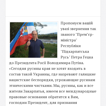
Пропонуєм вашій
увазі звернення так
званого "Прем’єр-
міністра"
Республіки
"Підкарпатська
Русь" Петра Гецка
до Президента Росії Володимира Путіна.
«Сегодня русины края не хотят входить в
состав такой Украины, где назревают галицкие
нацистские беспорядки, угрожающие русинам
этническими чистками. Мы, русины, как и все
жители Закарпатья, имеем все международные
правовые основания обратится к Вам,
господин Президент, для признания