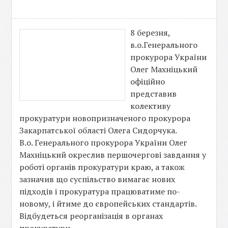
8 березня,
в.о.Генерального
прокурора України
Олег Махніцький
офіційно
представив
колективу
прокуратури новопризначеного прокурора
Закарпатської області Олега Сидорчука.
В.о. Генерального прокурора України Олег
Махніцький окреслив першочергові завдання у
роботі органів прокуратури краю, а також
зазначив що суспільство вимагає нових
підходів і прокуратура працюватиме по-
новому, і йтиме до європейських стандартів.
Відбудеться реорганізація в органах