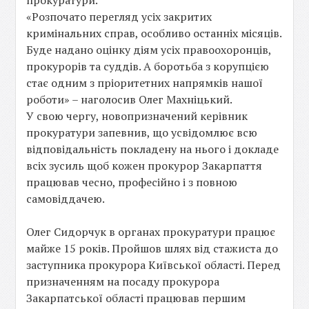
прокуратури.
«Розпочато перегляд усіх закритих
кримінальних справ, особливо останніх місяців.
Буде надано оцінку діям усіх правоохоронців,
прокурорів та суддів. А боротьба з корупцією
стає одним з пріоритетних напрямків нашої
роботи» – наголосив Олег Махніцький.
У свою чергу, новопризначений керівник
прокуратури запевнив, що усвідомлює всю
відповідальність покладену на нього і докладе
всіх зусиль щоб кожен прокурор Закарпаття
працював чесно, професійно і з повною
самовіддачею.
Олег Сидорчук в органах прокуратури працює
майже 15 років. Пройшов шлях від стажиста до
заступника прокурора Київської області. Перед
призначенням на посаду прокурора
Закарпатської області працював першим