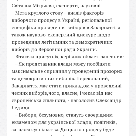
Світлана Мітряєва, експерти, науковці.
Мета круглого столу – аналіз факторів
виборчого процесу в Україні, регіональної
специфіки проведення виборів в Закарпатті, а
також науково-експертний дискурс щодо
проведення легітимних та демократичних
виборів до Верховної ради України.
Вітаючи присутніх, керівник області запевнив:
– Як представник влади можу пообіцяти
максимальне сприяння у проведенні прозорих
та демократичних виборів. Переконаний,
Закарпаття має стати прикладом у проведенні
чесних виборів,чого, власне, і чекає від нас
європейська спільнота, - наголосив Олександр
Ледида.
– Вибори, безумовно, стануть своєрідним
екзаменом для української влади, політиків,
загалом суспільства. До цього процесу буде