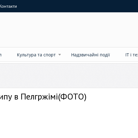
Контакти
л
Культура та спорт
Надзвичайні події
ІТ і т
ипу в Пелгржімі(ФОТО)