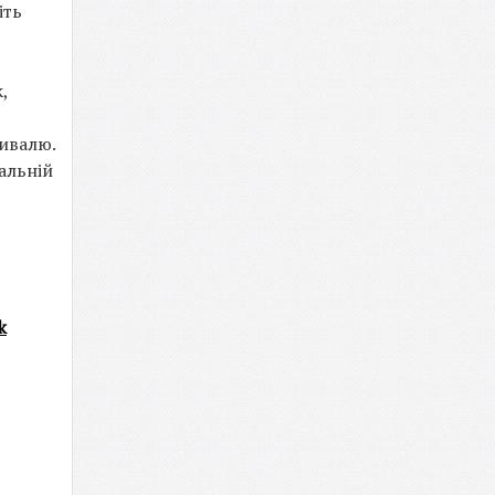
іть
,
тивалю.
альній
k