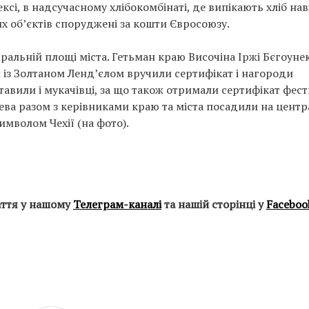
сі, в надсучасному хлібокомбінаті, де випікають хліб нав
х об’єктів споруджені за кошти Євросоюзу.
тральній площі міста. Гетьман краю Височіна Іржі Бєгоунек
із Золтаном Ленд’єлом вручили сертифікат і нагороди
авили і мукачівці, за що також отримали сертифікат фес
ева разом з керівниками краю та міста посадили на центр
символом Чехії (на фото).
аття у нашому
Телеграм-каналі
та нашій сторінці у
Faceboo