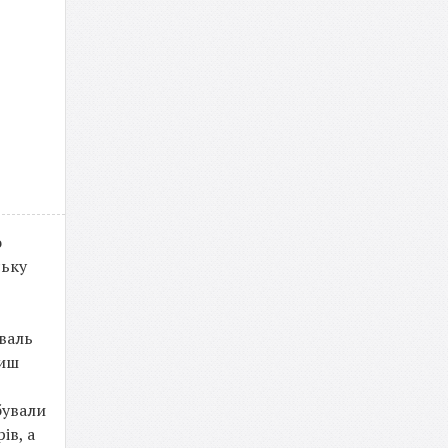
о
ську
валь
диш
бували
ів, а