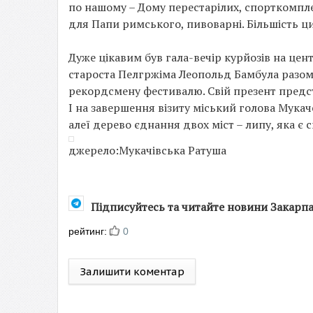
по нашому – Дому перестарілих, спорткомплек
для Папи римського, пивоварні. Більшість ци
Дуже цікавим був гала-вечір курйозів на цен
староста Пелгржіма Леопольд Бамбула разом 
рекордсмену фестивалю. Свій презент предст
І на завершення візиту міський голова Мукач
алеї дерево єднання двох міст – липу, яка є 
джерело:Мукачівська Ратуша
Підписуйтесь та читайте новини Закарп
рейтинг:
0
Залишити коментар