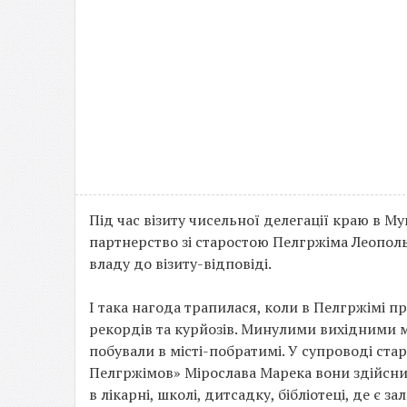
Під час візиту чисельної делегації краю в М
партнерство зі старостою Пелгржіма Леополь
владу до візиту-відповіді.
І така нагода трапилася, коли в Пелгржімі
рекордів та курйозів. Минулими вихідними м
побували в місті-побратимі. У супроводі ста
Пелгржімов» Мірослава Марека вони здійсни
в лікарні, школі, дитсадку, бібліотеці, де є з