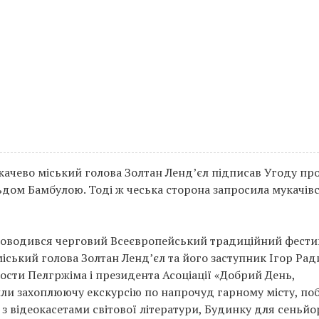
укачево міський голова Золтан Ленд’єл підписав Угоду пр
дом Бамбулою. Тоді ж чеська сторона запросила мукачів
 проводився черговий Всеєвропейський традиційний фести
іський голова Золтан Ленд’єл та його заступник Ігор Ра
рости Пелгржіма і президента Асоціації «Добрий День,
ли захоплюючу екскурсію по напрочуд гарному місту, по
ал з відеокасетами світової літератури, Будинку для сеньйор