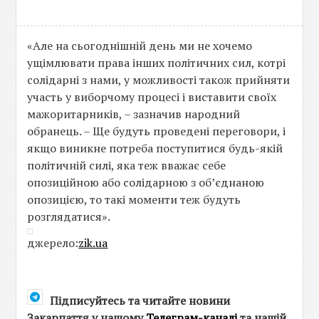
«Але на сьогоднішній день ми не хочемо
ущімлювати права інших політичних сил, котрі
солідарні з нами, у можливості також прийняти
участь у виборчому процесі і виставити своїх
мажоритарників, – зазначив народний
обранець. – Ще будуть проведені переговори, і
якщо виникне потреба поступитися будь-якій
політичній силі, яка теж вважає себе
опозиційною або солідарною з об’єднаною
опозицією, то такі моменти теж будуть
розглядатися».
джерело:
zik.ua
Підписуйтесь та читайте новини
Закарпаття у нашому
Телеграм-каналі
та нашій