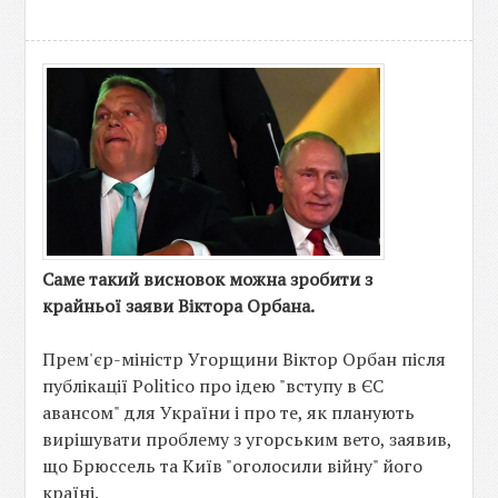
Саме такий висновок можна зробити з
крайньої заяви Віктора Орбана.
Прем'єр-міністр Угорщини Віктор Орбан після
публікації Politico про ідею "вступу в ЄС
авансом" для України і про те, як планують
вирішувати проблему з угорським вето, заявив,
що Брюссель та Київ "оголосили війну" його
країні.