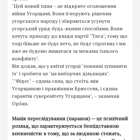
"Цей новий план – це відкрите оголошення
війни Угорщині. Вони ігнорують рішення
угорського народу і збираються усунути
угорський уряд будь-якими способами. Вони
хочуть приходу до влади партії "Тиса", тому що
тоді більше не буде вето, не буде спротиву і ми
вже не будемо лишатися за межами їхнього
конфлікту".
Він додав, що у квітні угорці "повинні зупинити
їх" і зробити це "на виборчих дільницях".
""Фідес" – єдина сила, що стоїть між
Угорщиною і правлінням Брюсселя, і єдина
гарантія суверенітету Угорщини", – зазначив
Орбан.
Манія переслідування (параноя) — це психічний
розлад, що характеризується безпідставною
впевненістю в тому, що за людиною стежать,