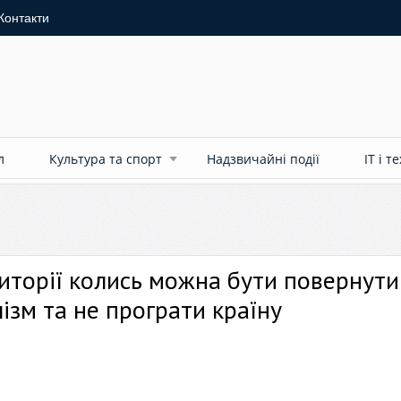
Контакти
л
Культура та спорт
Надзвичайні події
ІТ і т
риторії колись можна бути повернути
ізм та не програти країну