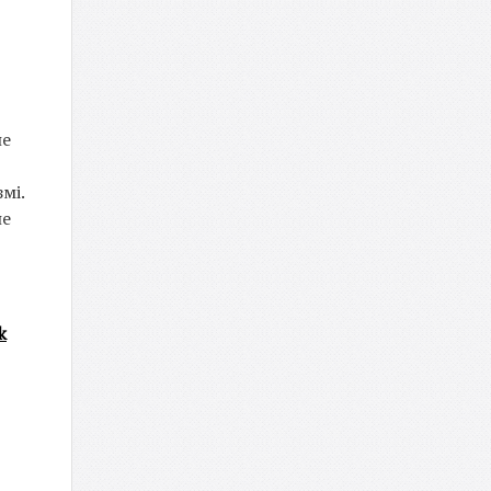
не
змі.
не
k