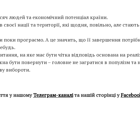
исяч людей та економічний потенціал країни.
воєї нації та території, які щодня, повільно, але стають
ми поки програємо. А це значить, що її завершення потріб
небудь.
итання, на яке має бути чітка відповідь основана на реалі
на бути повернути – головне не загратися в популізм та 
ву вибороти.
аття у нашому
Телеграм-каналі
та нашій сторінці у
Faceboo