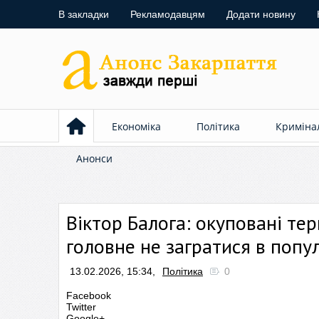
В закладки
Рекламодавцям
Додати новину
Економіка
Політика
Криміна
Анонси
Віктор Балога: окуповані те
головне не загратися в попул
13.02.2026, 15:34,
Політика
0
Facebook
Twitter
Google+