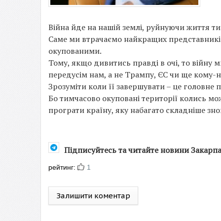
Війна йде на нашій землі, руйнуючи життя т
Саме ми втрачаємо найкращих представників с
окупованими.
Тому, якщо дивитись правді в очі, то війну 
передусім нам, а не Трампу, ЄС чи ще кому-
Зрозуміти коли її завершувати – це головне п
Бо тимчасово окуповані території колись мож
програти країну, яку набагато складніше зно
Підписуйтесь та читайте новини Закарп
рейтинг:
1
Залишити коментар