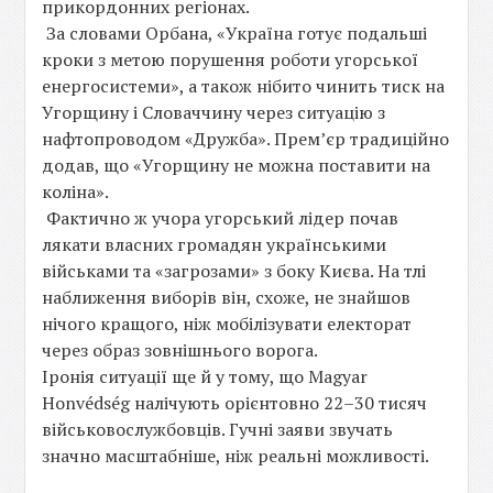
прикордонних регіонах.
За словами Орбана, «Україна готує подальші
кроки з метою порушення роботи угорської
енергосистеми», а також нібито чинить тиск на
Угорщину і Словаччину через ситуацію з
нафтопроводом «Дружба». Прем’єр традиційно
додав, що «Угорщину не можна поставити на
коліна».
Фактично ж учора угорський лідер почав
лякати власних громадян українськими
військами та «загрозами» з боку Києва. На тлі
наближення виборів він, схоже, не знайшов
нічого кращого, ніж мобілізувати електорат
через образ зовнішнього ворога.
Іронія ситуації ще й у тому, що Magyar
Honvédség налічують орієнтовно 22–30 тисяч
військовослужбовців. Гучні заяви звучать
значно масштабніше, ніж реальні можливості.