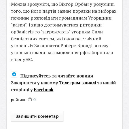
Можна зрозуміти, що Віктор Орбан у розумінні
того, що його партія зазнає поразки на виборах
починає розповідати громадянам Угорщини
"казки", і якщо дотримуватися риторики
орбаністів то "загрожують" угорцям Сили
безпілотних систем, які очолює етнічний
угорець із Закарпаття Роберт Бровді, якому
угорська влада на замовлення рф заборонила
в'їзд у ЄС.
Підписуйтесь та читайте новини
Закарпаття у нашому
Телеграм-каналі
та нашій
сторінці у
Facebook
рейтинг:
0
Залишити коментар