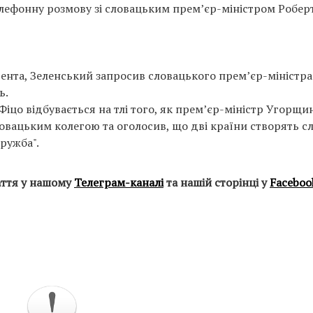
лефонну розмову зі словацьким прем’єр-міністром Робер
дента, Зеленський запросив словацького прем’єр-міністра
ь.
Фіцо відбувається на тлі того, як прем’єр-міністр Угорщи
ловацьким колегою та оголосив, що дві країни створять с
ружба".
аття у нашому
Телеграм-каналі
та нашій сторінці у
Faceboo