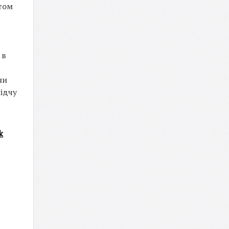
том
 в
ни
лідчу
k