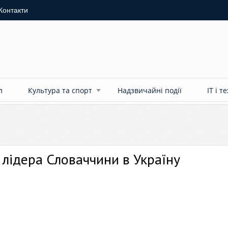
Контакти
л
Культура та спорт
Надзвичайні події
ІТ і т
лідера Словаччини в Україну