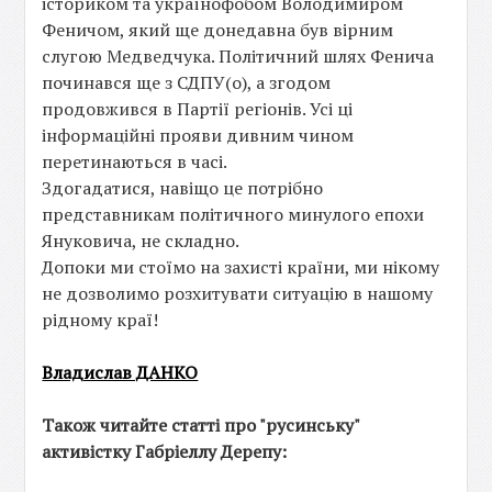
істориком та українофобом Володимиром
Феничом, який ще донедавна був вірним
слугою Медведчука. Політичний шлях Фенича
починався ще з СДПУ(о), а згодом
продовжився в Партії регіонів. Усі ці
інформаційні прояви дивним чином
перетинаються в часі.
Здогадатися, навіщо це потрібно
представникам політичного минулого епохи
Януковича, не складно.
Допоки ми стоїмо на захисті країни, ми нікому
не дозволимо розхитувати ситуацію в нашому
рідному краї!
Владислав ДАНКО
Також читайте статті про "русинську"
активістку Габріеллу Дерепу: