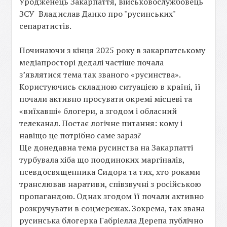
Уродженець Закарпаття, військовослужбовець
ЗСУ Владислав Данко про "русинських"
сепаратистів.
Починаючи з кінця 2025 року в закарпатському
медіапросторі дедалі частіше почала
з’являтися тема так званого «русинства».
Користуючись складною ситуацією в країні, її
почали активно просувати окремі місцеві та
«виїхавші» блогери, а згодом і обласний
телеканал. Постає логічне питання: кому і
навіщо це потрібно саме зараз?
Ще донедавна тема русинства на Закарпатті
турбувала хіба що поодиноких маргіналів,
псевдосвященника Сидора та тих, хто роками
транслював наративи, співзвучні з російською
пропагандою. Однак згодом її почали активно
розкручувати в соцмережах. Зокрема, так звана
русинська блогерка Габріелла Дерепа публічно