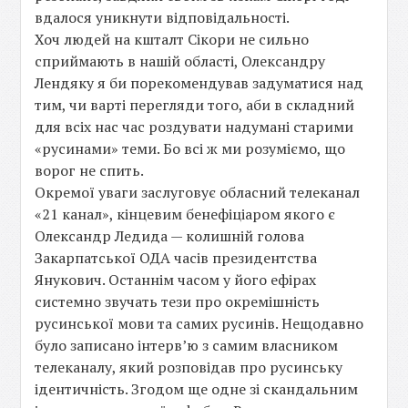
вдалося уникнути відповідальності.
Хоч людей на кшталт Сікори не сильно
сприймають в нашій області, Олександру
Лендяку я би порекомендував задуматися над
тим, чи варті перегляди того, аби в складний
для всіх нас час роздувати надумані старими
«русинами» теми. Бо всі ж ми розуміємо, що
ворог не спить.
Окремої уваги заслуговує обласний телеканал
«21 канал», кінцевим бенефіціаром якого є
Олександр Ледида — колишній голова
Закарпатської ОДА часів президентства
Янукович. Останнім часом у його ефірах
системно звучать тези про окремішність
русинської мови та самих русинів. Нещодавно
було записано інтервʼю з самим власником
телеканалу, який розповідав про русинську
ідентичність. Згодом ще одне зі скандальним