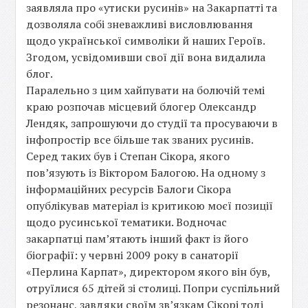
заявляла про «утиски русинів» на Закарпатті та
дозволяла собі зневажливі висловлювання
щодо української символіки й наших Героїв.
Згодом, усвідомивши свої дії вона видалила
блог.
Паралельно з цим хайпувати на болючій темі
краю розпочав місцевий блогер Олександр
Лендяк, запрошуючи до студії та просуваючи в
інфопростір все більше так званих русинів.
Серед таких був і Степан Сікора, якого
пов’язують із Віктором Балогою. На одному з
інформаційних ресурсів Балоги Сікора
опублікував матеріал із критикою моєї позиції
щодо русинської тематики. Водночас
закарпатці пам’ятають інший факт із його
біографії: у червні 2009 року в санаторії
«Перлина Карпат», директором якого він був,
отруїлися 65 дітей зі столиці. Попри суспільний
резонанс, завдяки своїм звʼязкам Сікорі тоді