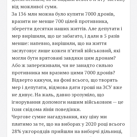
від можливої суми.
За 136 млн можна було купити 7000 дронів,
вразити не менше 700 цілей противника,
зберегти десятки наших життів. Але депутати і
мер вирішили, що це забагато, і дали в 5 разів
менше: напевно, вирішили, що на життя
заслуговує лише кожен пʼятий військовий, які
могли бути врятовані завдяки цим дронам?
Або ж запереживали, чи не занадто сильно
противника ми вразимо цими 7000 дронів?
Відверто кажучи, на фоні всього, що творять
мер і депутати, відмова дати гроші на ЗСУ вже
не дивує. На жаль, давно зрозуміло, що
ігнорування допомоги нашим військовим — це
їхня свідома лінія поведінки.
Чергове сумне нагадування, яку ціну ми
платимо за те, що на виборах у 2020 році всього
28% ужгородців прийшли на виборчі дільниці,