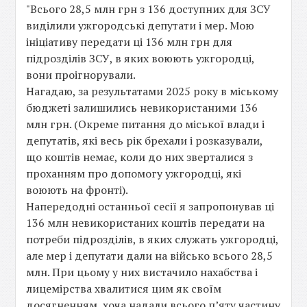
"Всього 28,5 млн грн з 136 доступних для ЗСУ
виділили ужгородські депутати і мер. Мою
ініціативу передати ці 136 млн грн для
підрозділів ЗСУ, в яких воюють ужгородці,
вони проігнорували.
Нагадаю, за результатами 2025 року в міському
бюджеті залишились невикористаними 136
млн грн. (Окреме питання до міської влади і
депутатів, які весь рік брехали і розказували,
що коштів немає, коли до них зверталися з
проханням про допомогу ужгородці, які
воюють на фронті).
Напередодні останньої сесії я запропонував ці
136 млн невикористаних коштів передати на
потреби підрозділів, в яких служать ужгородці,
але мер і депутати дали на військо всього 28,5
млн. При цьому у них вистачило нахабства і
лицемірства хвалитися цим як своїм
досягненням, хоча надали всього пʼяту частину