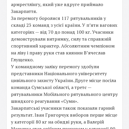
армрестлінгу, який уже вдруге приймало
Закарпаття.
За перемогу боролися 117 рятувальників у
складі 23 команд з усієї країни. У п’яти вагових
категоріях — від 70 до понад 100 кг. Учасники
демонстрували витримку, силу та справжній
спортивний характер. Абсолютним чемпіоном
на ліву і праву руки став киянин Вʼячеслав
Глущенко.
У командному заліку перемогу здобули
представники Національного університету
цивільного захисту України. Друге місце посіла
команда Сумської області, а третє —
рятувальники Мобільного рятувального центру
швидкого реагування «Суми».
Закарпатські учасники також показали гарний
результат. Іван Григорчук виборов перше місце
у категорії 80 кг на обидві руки, а Валерій
Марушка став срібним призером у категорії 90