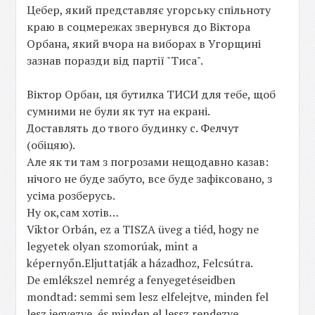
Цебер, який представляє угорську спільноту
краю в соцмережах звернувся до Віктора
Орбана, який вчора на виборах в Угорщині
зазнав поразди від партії "Тиса".
Віктор Орбан, ця бутилка ТИСИ для тебе, щоб
сумними не були як тут на екрані.
Доставлять до твого будинку с. Фелчут
(обіцяю).
Але як ти там з погрозами нещодавно казав:
нічого не буде забуто, все буде зафіксовано, з
усіма розберусь.
Ну ок,сам хотів…
Viktor Orbán, ez a TISZA üveg a tiéd, hogy ne
legyetek olyan szomorúak, mint a
képernyőn.Eljuttatják a házadhoz, Felcsútra.
De emlékszel nemrég a fenyegetéseidben
mondtad: semmi sem lesz elfelejtve, minden fel
lesz jegyezve, és minden el lessz rendezve...