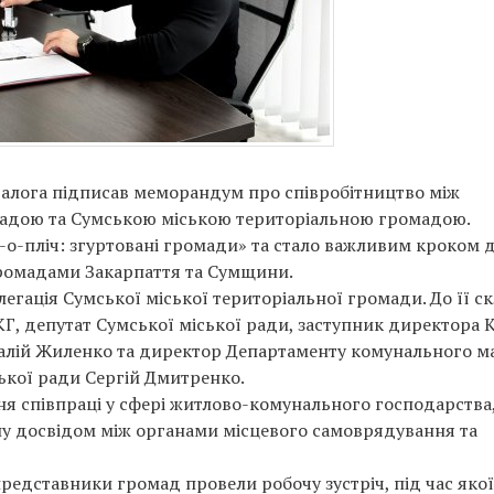
 Балога підписав меморандум про співробітництво між
адою та Сумською міською територіальною громадою.
-о-пліч: згуртовані громади» та стало важливим кроком 
ромадами Закарпаття та Сумщини.
егація Сумської міської територіальної громади. До її с
Г, депутат Сумської міської ради, заступник директора 
талій Жиленко та директор Департаменту комунального м
ської ради Сергій Дмитренко.
ня співпраці у сфері житлово-комунального господарства
ну досвідом між органами місцевого самоврядування та
едставники громад провели робочу зустріч, під час якої