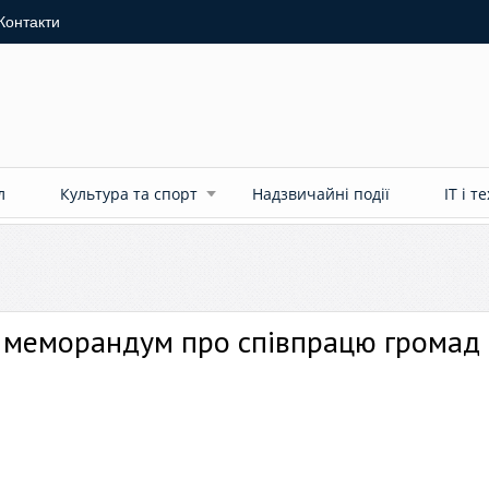
Контакти
л
Культура та спорт
Надзвичайні події
ІТ і т
и меморандум про співпрацю громад