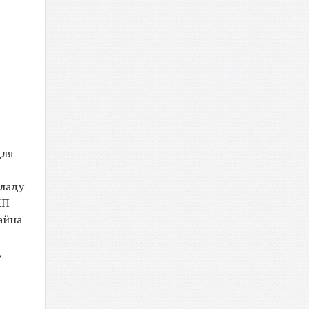
для
кладу
КП
айна
,