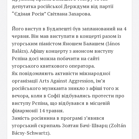
депутатка російської Держдуми від партії
“Єдіная Росія” Світлана Захарова.
Його виступ в Будапешті був запланований на 4
червня. Він мав виступати в концерті разом із
угорським піаністом Яношем Балашем (János
Balázs). Афішу концерту з анонсом виступу
Рєпіна досі можна побачити на сайті
угорського квиткового оператора.
Як повідомляють активісти міжнародної
організації Arts Against Aggression, імʼя
російського музиканта зникло з афіші того ж
вечора, коли в Софії відбувались протести про
виступу Рєпіна, що відбувався в місцевій
філармонії 14 травня.
Замість росіянина в програмі зʼявився
угорський скрипаль Золтан Бачі-Шварц (Zoltán
Bácsy-Schwartz).