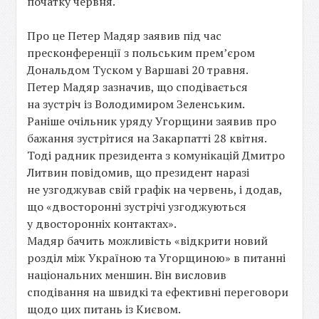
початку червня.
Про це Петер Мадяр заявив під час
пресконференції з польським прем’єром
Дональдом Туском у Варшаві 20 травня.
Петер Мадяр зазначив, що сподівається
на зустріч із Володимиром Зеленським.
Раніше очільник уряду Угорщини заявив про
бажання зустрітися на Закарпатті 28 квітня.
Тоді радник президента з комунікацій Дмитро
Литвин повідомив, що президент наразі
не узгоджував свій графік на червень, і додав,
що «двосторонні зустрічі узгоджуються
у двосторонніх контактах».
Мадяр бачить можливість «відкрити новий
розділ між Україною та Угорщиною» в питанні
національних меншин. Він висловив
сподівання на швидкі та ефективні переговори
щодо цих питань із Києвом.