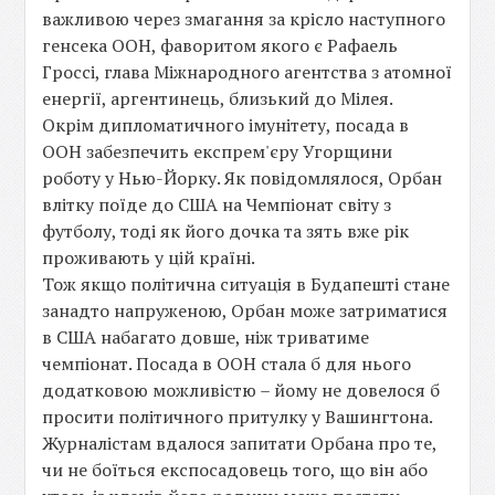
важливою через змагання за крісло наступного
генсека ООН, фаворитом якого є Рафаель
Гроссі, глава Міжнародного агентства з атомної
енергії, аргентинець, близький до Мілея.
Окрім дипломатичного імунітету, посада в
ООН забезпечить експрем'єру Угорщини
роботу у Нью-Йорку. Як повідомлялося, Орбан
влітку поїде до США на Чемпіонат світу з
футболу, тоді як його дочка та зять вже рік
проживають у цій країні.
Тож якщо політична ситуація в Будапешті стане
занадто напруженою, Орбан може затриматися
в США набагато довше, ніж триватиме
чемпіонат. Посада в ООН стала б для нього
додатковою можливістю – йому не довелося б
просити політичного притулку у Вашингтона.
Журналістам вдалося запитати Орбана про те,
чи не боїться експосадовець того, що він або