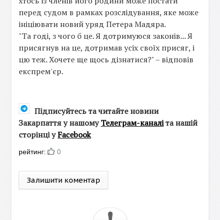
хтось із членів його родини може постати
перед судом в рамках розслідування, яке може
ініціювати новий уряд Петера Мадяра.
"Та годі, з чого б це. Я дотримуюся законів... Я
присягнув на це, дотримав усіх своїх присяг, і
цю теж. Хочете ще щось дізнатися?" – відповів
експрем'єр.
Підписуйтесь та читайте новини
Закарпаття у нашому
Телеграм-каналі
та нашій
сторінці у
Facebook
рейтинг:
0
Залишити коментар