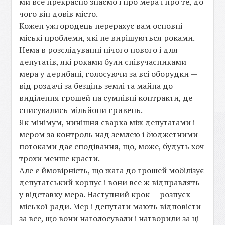
ми все прекрасно знаємо і про мера і про те, до
чого він довів місто.
Кожен ужгородець перерахує вам основні
міські проблеми, які не вирішуються роками.
Нема в розслідуванні нічого нового і для
депутатів, які роками були співучасниками
мера у дерибані, голосуючи за всі оборудки —
від роздачі за безцінь землі та майна до
виділення грошей на сумнівні контракти, де
списувались мільйони гривень.
Як мінімум, нинішня сварка між депутатами і
мером за контроль над землею і бюджетними
потоками дає сподівання, що, може, будуть хоч
трохи менше красти.
Але є ймовірність, що жага до грошей мобілізує
депутатський корпус і вони все ж відправлять
у відставку мера. Наступний крок — розпуск
міської ради. Мер і депутати мають відповісти
за все, що вони наголосували і натворили за ці