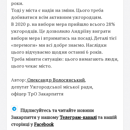
роки.
Тоді у міста є надія на зміни. Цього треба
добиватися всім активним ужгородцям.
В 2020 р. на вибори мера прийшло всього 28%
ужгородців. Це дозволило Андріїву виграти
вибори мера і втриматись на посаді. Деталі тієї
«перемоги» ми всі добре знаємо. Наслідки
цього відчуваємо щодня останні 6 років.
Треба міняти ситуацію: цього вимагають люди,
цього чекає місто.
Автор:
Олександр Волосянський
,
депутат Ужгородської міської ради,
офіцер ТрО Закарпаття
Підписуйтесь та читайте новини
Закарпаття у нашому
Телеграм-каналі
та нашій
сторінці у
Facebook