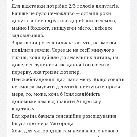
Для відставки потрібно 2/3 голосів депутатів.
Раніше це було неможливо — останні роки
депутати і мер дружньо дерибанили землю,
майно і бюджет, знищуючи місто, і всіх все
задовільняло.
Зараз вони розсварились: кажуть, не змогли
поділити землю. Через це на сесії минулого
тижня, коли дійшло до земельних питань, їм
довелось зупинити засідання і оголосити
перерву, яка триває дотепер.
Цей жабогадюкінг дає шанс місту. Якщо совість
не змогла змусити депутатів виступити проти
мера, то, може, хоча б їхня жадібність
допоможе нам відправити Андріїва у
відставку.
Вся країна бачила сенсаційне розслідування
Бігуса про мера Ужгорода.
Хоча для ужгородців там нема нічого нового —